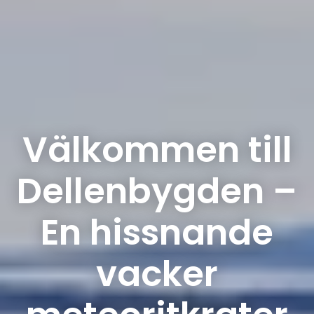
Välkommen till
Dellenbygden –
En hissnande
vacker