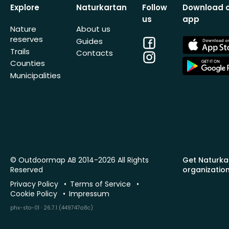
Explore
Naturkartan
Follow
Download 
us
app
Nature
About us
reserves
Facebook
App
Guides
Store
Trails
Contacts
Instagram
App
Counties
Store
Municipalities
© Outdoormap AB 2014-2026 All Rights
Get Naturka
Reserved
organizatio
Privacy Policy
Terms of Service
Cookie Policy
Impressum
phx-sto-01 · 26.7.1 (449747a8c)