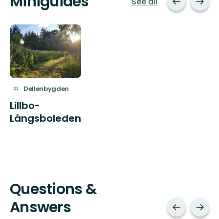
Miniguides
See all
Dellenbygden
Lillbo-
Långsboleden
Questions &
Answers