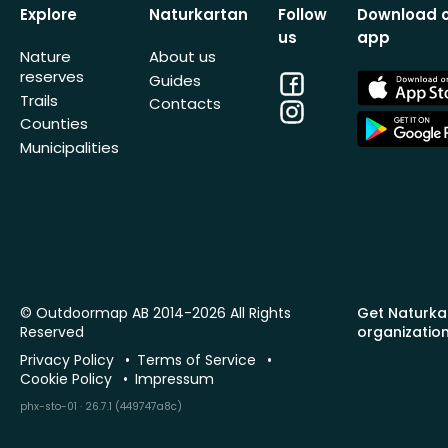
Explore
Naturkartan
Follow
Download 
us
app
Nature
About us
reserves
Facebook
App
Guides
Store
Trails
Contacts
Instagram
App
Counties
Store
Municipalities
© Outdoormap AB 2014-2026 All Rights
Get Naturka
Reserved
organizatio
Privacy Policy
Terms of Service
Cookie Policy
Impressum
phx-sto-01 · 26.7.1 (449747a8c)