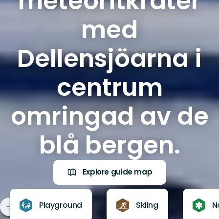
meteoritkrater
med
Dellensjöarna i
centrum
omringad av de
blå bergen.
Explore guide map
Playground
Skiing
N