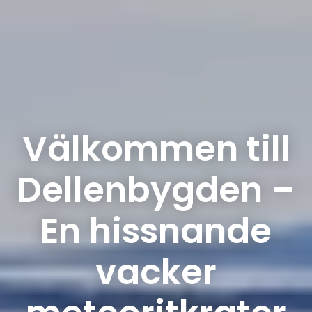
Välkommen till
Dellenbygden –
En hissnande
vacker