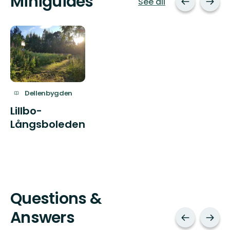
Miniguides
See all
Dellenbygden
Lillbo-
Långsboleden
Questions &
Answers