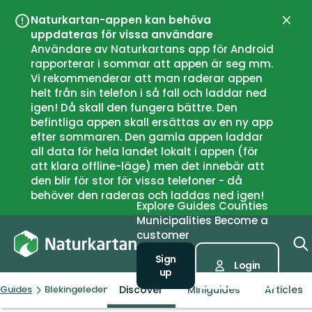
Naturkartan-appen kan behöva
Close
uppdateras för vissa användare
Användare av Naturkartans app för Android
rapporterar i sommar att appen är seg mm.
Vi rekommenderar att man raderar appen
helt från sin telefon i så fall och laddar ned
igen! Då skall den fungera bättre. Den
befintliga appen skall ersättas av en ny app
efter sommaren. Den gamla appen laddar
all data för hela landet lokalt i appen (för
att klara offline-läge) men det innebär att
den blir för stor för vissa telefoner - då
behöver den raderas och laddas ned igen!
Explore
Guides
Counties
Municipalities
Become a
customer
Sign
Login
up
Discover
Miniguides
Articles
Guides
Blekingeleden