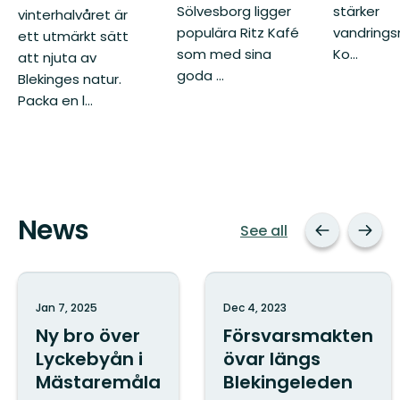
Sölvesborg ligger
stärker
vinterhalvåret är
populära Ritz Kafé
vandrings
ett utmärkt sätt
som med sina
Ko...
att njuta av
goda ...
Blekinges natur.
Packa en l...
News
See all
Jan 7, 2025
Dec 4, 2023
Ny bro över
Försvarsmakten
Lyckebyån i
övar längs
Mästaremåla
Blekingeleden