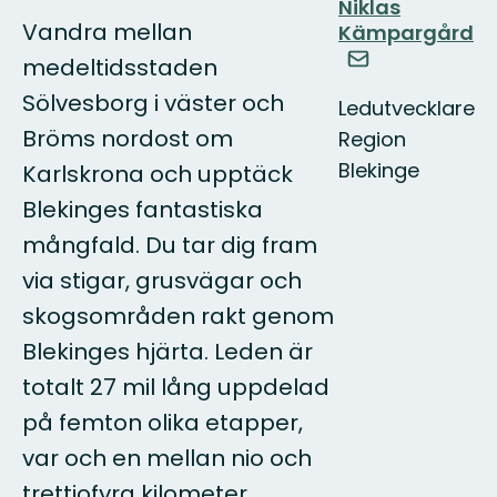
Niklas
Vandra mellan
Kämpargård
medeltidsstaden
Sölvesborg i väster och
Ledutvecklare
Bröms nordost om
Region
Blekinge
Karlskrona och upptäck
Blekinges fantastiska
mångfald. Du tar dig fram
via stigar, grusvägar och
skogsområden rakt genom
Blekinges hjärta. Leden är
totalt 27 mil lång uppdelad
på femton olika etapper,
var och en mellan nio och
trettiofyra kilometer.