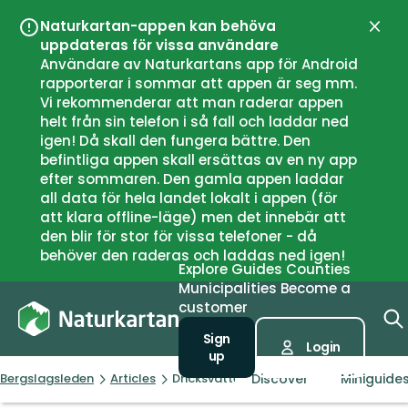
Naturkartan-appen kan behöva
Close
uppdateras för vissa användare
Användare av Naturkartans app för Android
rapporterar i sommar att appen är seg mm.
Vi rekommenderar att man raderar appen
helt från sin telefon i så fall och laddar ned
igen! Då skall den fungera bättre. Den
befintliga appen skall ersättas av en ny app
efter sommaren. Den gamla appen laddar
all data för hela landet lokalt i appen (för
att klara offline-läge) men det innebär att
den blir för stor för vissa telefoner - då
behöver den raderas och laddas ned igen!
Explore
Guides
Counties
Municipalities
Become a
customer
Sign
Login
up
Discover
Miniguide
Bergslagsleden
Articles
Dricksvatten - kranar & kallkällor