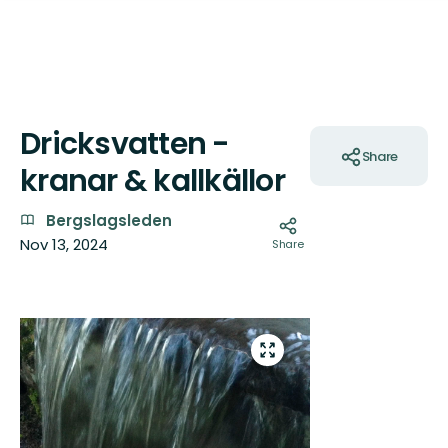
Dricksvatten -
Actions
Share
kranar & kallkällor
Bergslagsleden
Nov 13, 2024
Share
Images
Playing this vide
cookies and shari
Enter
fullscreen
You
Ac