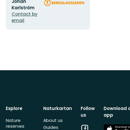
Email
Organization
Johan
address
logotype
Karlström
Contact by
email
Explore
Naturkartan
Follow
Download 
us
app
Nature
About us
reserves
Facebook
App
Guides