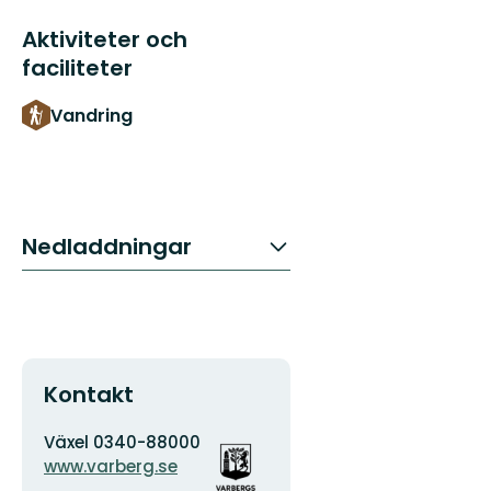
Aktiviteter och
faciliteter
Vandring
Nedladdningar
Kontakt
Adress
Organisationens
Växel 0340-88000
logotyp
www.varberg.se
E-