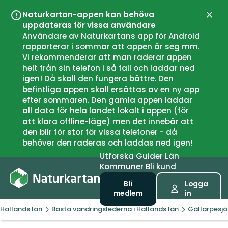
Naturkartan-appen kan behöva
Stän
uppdateras för vissa användare
Användare av Naturkartans app för Android
rapporterar i sommar att appen är seg mm.
Vi rekommenderar att man raderar appen
helt från sin telefon i så fall och laddar ned
igen! Då skall den fungera bättre. Den
befintliga appen skall ersättas av en ny app
efter sommaren. Den gamla appen laddar
all data för hela landet lokalt i appen (för
att klara offline-läge) men det innebär att
den blir för stor för vissa telefoner - då
behöver den raderas och laddas ned igen!
Utforska
Guider
Län
Kommuner
Bli kund
Bli
Logga
medlem
in
Hallands län
Bästa vandringslederna i Hallands län
Gällarpesjö