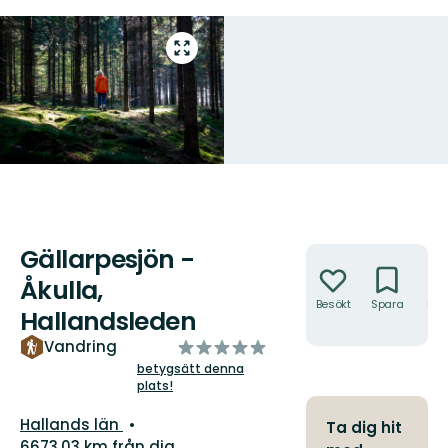
Gå
till
helskärmsläge
Gällarpesjön -
Åtgärder
Åkulla,
Besökt
Spara
Hitt
Hallandsleden
hit
av
Vandring
5
betygsätt denna
plats!
stjärnor
Län:
Hallands län
Ta dig hit
6673.03 km från dig