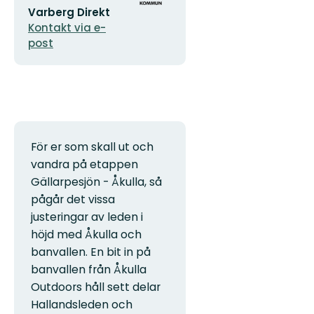
Varberg Direkt
postadress
Kontakt via e-
post
För er som skall ut och
vandra på etappen
Gällarpesjön - Åkulla, så
pågår det vissa
justeringar av leden i
höjd med Åkulla och
banvallen. En bit in på
banvallen från Åkulla
Outdoors håll sett delar
Hallandsleden och