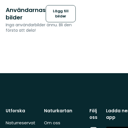
Användarnas
Lägg till
bilder
bilder
Inga användarbilder ännu. Bli den
första att dela!
Utforska
Naturkartan
Följ
Ladda ner
oss
app
Naturreservat
Om oss