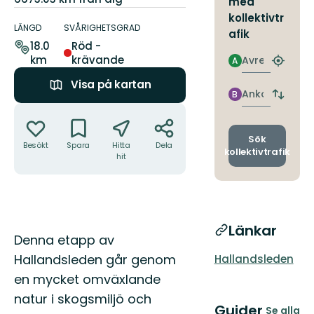
med
Information
kollektivtr
om
LÄNGD
SVÅRIGHETSGRAD
afik
leden
18.0
Röd -
km
krävande
Avresa
A
Hitta
närmas
Visa på kartan
hållpla
Ankomst
B
Byt
Åtgärder
avgång
och
ankomst
Sök
Besökt
Spara
Hitta
Dela
kollektivtrafik
hit
Länkar
Beskrivning
Denna etapp av
Hallandsleden går genom
Hallandsleden
en mycket omväxlande
natur i skogsmiljö och
Guider
Se alla