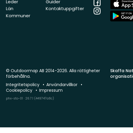
Facebook
App
Leder
Guider
Store
Län
Kontaktuppgifter
Instagram
App
Kommuner
Store
© Outdoormap AB 2014-2026. Alla rättigheter
Skaffa Natu
förbehållna.
organisat
Integritetspolicy
Användarvillkor
Cookiepolicy
Impressum
phx-sto-01 · 26.7.1 (449747a8c)