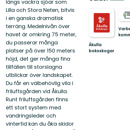
längs vackra sjöar som
Lilla och Stora Neten, bitvis
i en ganska dramatisk
terräng. Medelnivån över
Varb
havet är omkring 75 meter,
kom
Välk
du passerar många
Åkulla
ut
platser på över 150 meters
boksskogar
i
Välkommen
Varbe
höjd, det ger många fina
till
fantas
tillfällen till storslagna
Åkulla
natur!
bokskogar
utblickar över landskapet.
Du får en välbehövlig vila i
friluftsgården vid Åkulla.
Runt friluftsgården finns
ett stort system med
vandringsleder och
vintertid kan du åka skidor