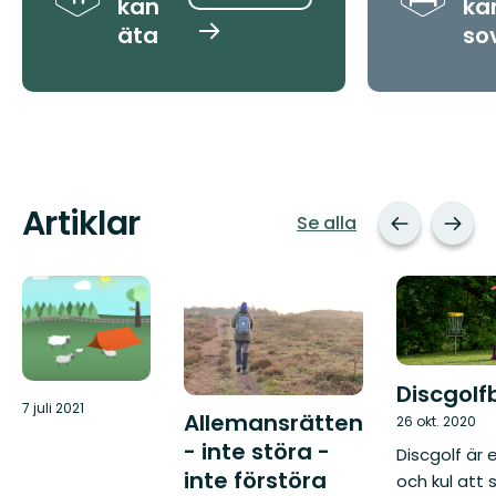
kan
ka
äta
so
Hitta
platser
Artiklar
Se alla
Discgolf
7 juli 2021
Allemansrätten
26 okt. 2020
- inte störa -
Discgolf är 
inte förstöra
och kul att 