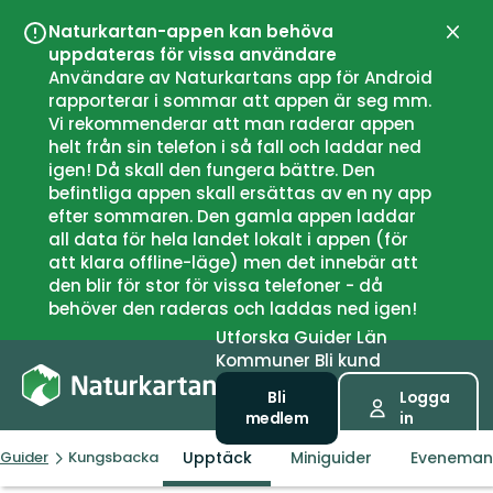
Naturkartan-appen kan behöva
Stän
uppdateras för vissa användare
Användare av Naturkartans app för Android
rapporterar i sommar att appen är seg mm.
Vi rekommenderar att man raderar appen
helt från sin telefon i så fall och laddar ned
igen! Då skall den fungera bättre. Den
befintliga appen skall ersättas av en ny app
efter sommaren. Den gamla appen laddar
all data för hela landet lokalt i appen (för
att klara offline-läge) men det innebär att
den blir för stor för vissa telefoner - då
behöver den raderas och laddas ned igen!
Utforska
Guider
Län
Kommuner
Bli kund
Bli
Logga
medlem
in
Upptäck
Miniguider
Evenema
Guider
Kungsbacka kommun