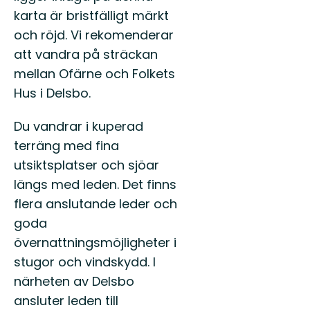
hissnande
karta är bristfälligt märkt
vack...
och röjd. Vi rekomenderar
att vandra på sträckan
mellan Ofärne och Folkets
Hus i Delsbo.
Du vandrar i kuperad
terräng med fina
utsiktsplatser och sjöar
längs med leden. Det finns
flera anslutande leder och
goda
övernattningsmöjligheter i
stugor och vindskydd. I
närheten av Delsbo
ansluter leden till