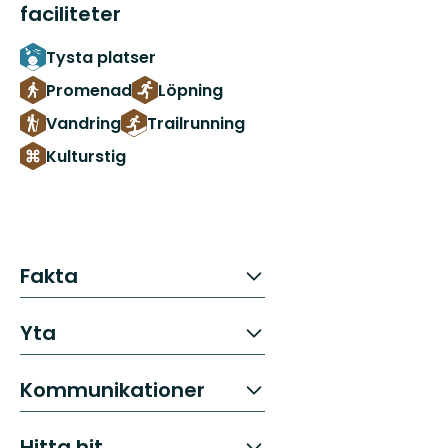
faciliteter
Tysta platser
Promenad
Löpning
Vandring
Trailrunning
Kulturstig
Fakta
Yta
Kommunikationer
Hitta hit