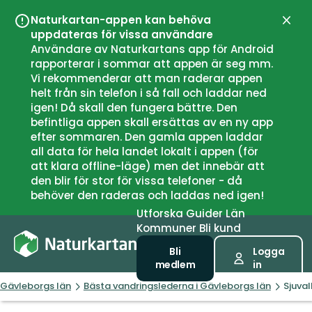
Naturkartan-appen kan behöva
Stän
uppdateras för vissa användare
Användare av Naturkartans app för Android
rapporterar i sommar att appen är seg mm.
Vi rekommenderar att man raderar appen
helt från sin telefon i så fall och laddar ned
igen! Då skall den fungera bättre. Den
befintliga appen skall ersättas av en ny app
efter sommaren. Den gamla appen laddar
all data för hela landet lokalt i appen (för
att klara offline-läge) men det innebär att
den blir för stor för vissa telefoner - då
behöver den raderas och laddas ned igen!
Utforska
Guider
Län
Kommuner
Bli kund
Bli
Logga
medlem
in
Gävleborgs län
Bästa vandringslederna i Gävleborgs län
Sjuval