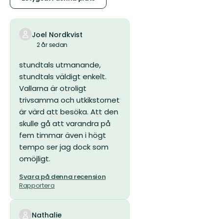
stjärnor
Joel Nordkvist
2 år sedan
stundtals utmanande,
stundtals väldigt enkelt.
Vallarna är otroligt
trivsamma och utkikstornet
är värd att besöka. Att den
skulle gå att varandra på
fem timmar även i högt
tempo ser jag dock som
omöjligt.
Svara på denna recension
Rapportera
Nathalie