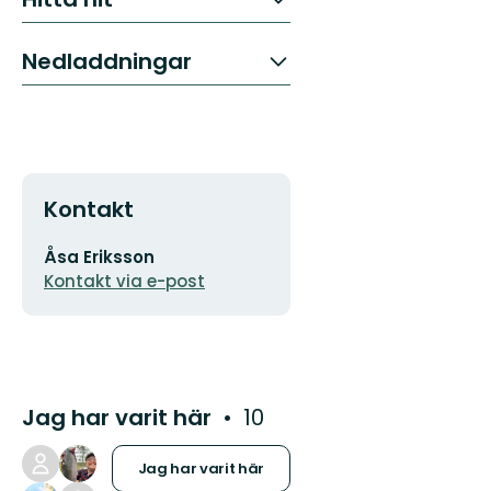
Nedladdningar
Kontakt
E-
Åsa Eriksson
postadress
Kontakt via e-post
Jag har varit här
10
Jag har varit här