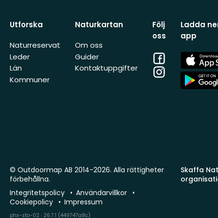
Utforska
Naturkartan
Följ
Ladda ner
oss
app
Naturreservat
Om oss
Facebook
App
Leder
Guider
Store
Län
Kontaktuppgifter
Instagram
App
Kommuner
Store
© Outdoormap AB 2014-2026. Alla rättigheter
Skaffa Natu
förbehållna.
organisat
Integritetspolicy
Användarvillkor
Cookiepolicy
Impressum
phx-sto-02 · 26.7.1 (449747a8c)