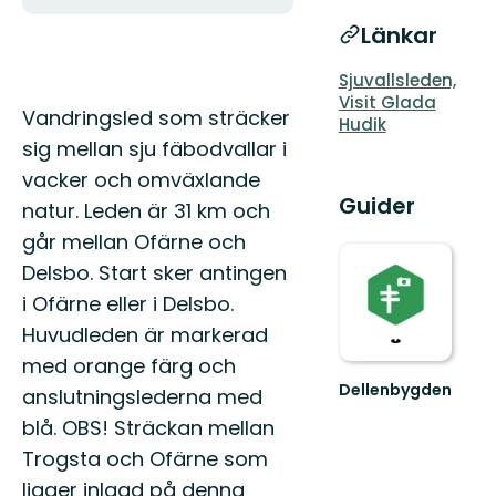
Länkar
Sjuvallsleden,
Visit Glada
Beskrivning
Vandringsled som sträcker
Hudik
sig mellan sju fäbodvallar i
vacker och omväxlande
Guider
natur. Leden är 31 km och
går mellan Ofärne och
Delsbo. Start sker antingen
i Ofärne eller i Delsbo.
Huvudleden är markerad
med orange färg och
Dellenbygden
anslutningslederna med
Välkommen
blå. OBS! Sträckan mellan
till
Dellenbygden
Trogsta och Ofärne som
–
ligger inlagd på denna
En