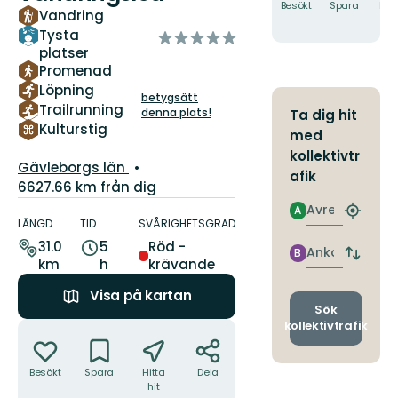
Besökt
Spara
Hitt
Vandring
hit
Tysta
av
platser
5
Promenad
stjärnor
Löpning
betygsätt
Trailrunning
denna plats!
Ta dig hit
Kulturstig
med
kollektivtr
Län:
Gävleborgs län
afik
6627.66 km från dig
Information
Avresa
A
Hitta
om
LÄNGD
TID
SVÅRIGHETSGRAD
närmas
leden
31.0
5
Röd -
hållpla
Ankomst
B
Byt
km
h
krävande
avgång
och
Visa på kartan
ankomst
Sök
Åtgärder
kollektivtrafik
Besökt
Spara
Hitta
Dela
hit