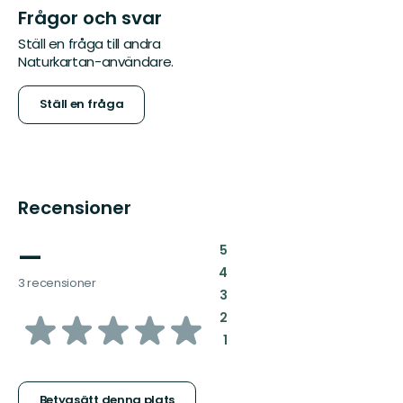
Frågor och svar
Ställ en fråga till andra
Naturkartan-användare.
Ställ en fråga
Recensioner
—
:
5
:
4
3 recensioner
:
3
av
:
2
:
1
5
Betygsätt denna plats