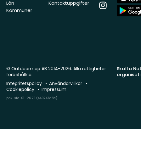
Store
Län
Kontaktuppgifter
Instagram
App
Kommuner
Store
© Outdoormap AB 2014-2026. Alla rättigheter
Skaffa Natu
förbehållna.
organisat
Integritetspolicy
Användarvillkor
Cookiepolicy
Impressum
phx-sto-01 · 26.7.1 (449747a8c)