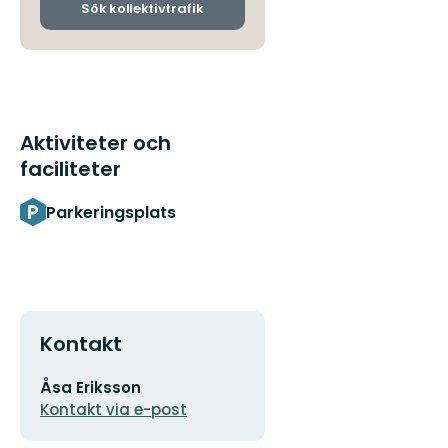
ankomsthållplatser
Sök kollektivtrafik
Aktiviteter och
faciliteter
Parkeringsplats
Kontakt
E-
Åsa Eriksson
postadress
Kontakt via e-post