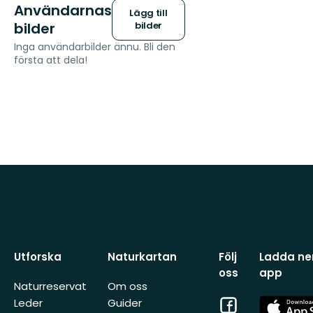
Användarnas
Lägg till
bilder
bilder
Inga användarbilder ännu. Bli den
första att dela!
Utforska
Naturkartan
Följ
Ladda ner
oss
app
Naturreservat
Om oss
Facebook
App
Leder
Guider