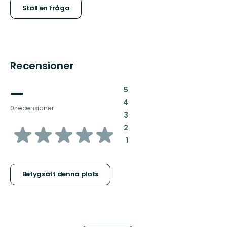
Ställ en fråga
Recensioner
—
:
5
:
4
0 recensioner
:
3
av
:
2
:
1
5
stjärnor
Betygsätt denna plats