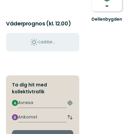
Dellenbygden
Väderprognos (kl. 12.00)
Välkommen
till
Dellenbygden
–
Laddar...
En
hissnande
vack...
Ta dig hit med
kollektivtrafik
Avresa
A
Hitta
närmaste
hållplats
Ankomst
B
Byt
avgångs-
och