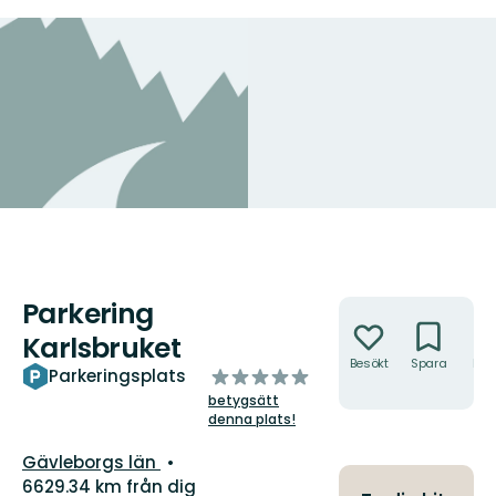
Parkering
Åtgärder
Karlsbruket
Besökt
Spara
Hitt
av
Parkeringsplats
hit
5
betygsätt
stjärnor
denna plats!
Län:
Gävleborgs län
6629.34 km från dig