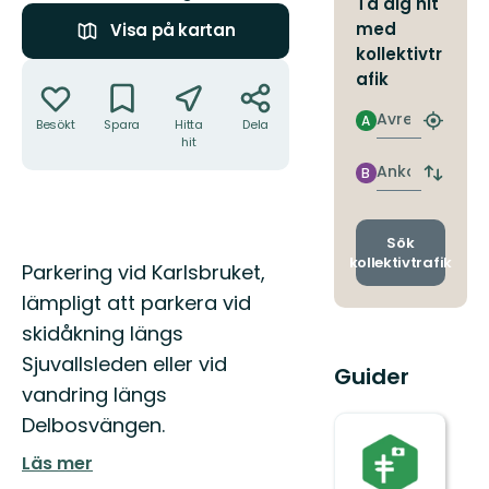
Ta dig hit
med
Visa på kartan
kollektivtr
Åtgärder
afik
Avresa
A
Besökt
Spara
Hitta
Dela
Hitta
hit
närmas
hållpla
Ankomst
B
Byt
avgång
och
ankomst
Sök
kollektivtrafik
Beskrivning
Parkering vid Karlsbruket,
lämpligt att parkera vid
skidåkning längs
Sjuvallsleden eller vid
Guider
vandring längs
Delbosvängen.
Läs mer