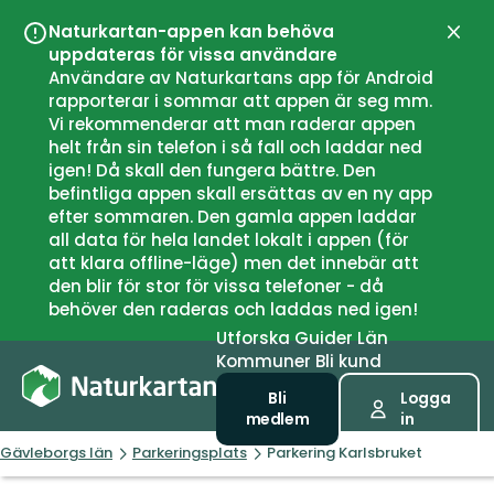
Naturkartan-appen kan behöva
Stän
uppdateras för vissa användare
Användare av Naturkartans app för Android
rapporterar i sommar att appen är seg mm.
Vi rekommenderar att man raderar appen
helt från sin telefon i så fall och laddar ned
igen! Då skall den fungera bättre. Den
befintliga appen skall ersättas av en ny app
efter sommaren. Den gamla appen laddar
all data för hela landet lokalt i appen (för
att klara offline-läge) men det innebär att
den blir för stor för vissa telefoner - då
behöver den raderas och laddas ned igen!
Utforska
Guider
Län
Kommuner
Bli kund
Bli
Logga
medlem
in
Gävleborgs län
Parkeringsplats
Parkering Karlsbruket