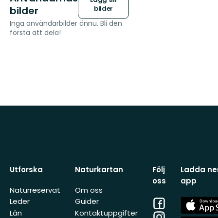
bilder
bilder
Inga användarbilder ännu. Bli den
första att dela!
Utforska
Naturkartan
Följ
Ladda ner
oss
app
Naturreservat
Om oss
Facebook
App
Leder
Guider
Store
Län
Kontaktuppgifter
Instagram