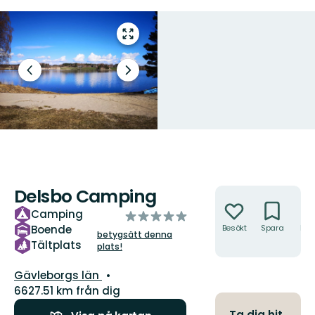
Gå
till
helskärmsläge
Föregående
Nästa
bild
bildspel
Delsbo Camping
Åtgärder
Camping
av
Boende
Besökt
Spara
Hitt
5
betygsätt denna
hit
stjärnor
Tältplats
plats!
Län:
Gävleborgs län
6627.51 km från dig
Ta dig hit