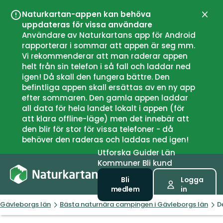
Naturkartan-appen kan behöva
Stän
uppdateras för vissa användare
Användare av Naturkartans app för Android
rapporterar i sommar att appen är seg mm.
Vi rekommenderar att man raderar appen
helt från sin telefon i så fall och laddar ned
igen! Då skall den fungera bättre. Den
befintliga appen skall ersättas av en ny app
efter sommaren. Den gamla appen laddar
all data för hela landet lokalt i appen (för
att klara offline-läge) men det innebär att
den blir för stor för vissa telefoner - då
behöver den raderas och laddas ned igen!
Utforska
Guider
Län
Kommuner
Bli kund
Bli
Logga
medlem
in
Gävleborgs län
Bästa naturnära campingen i Gävleborgs län
D