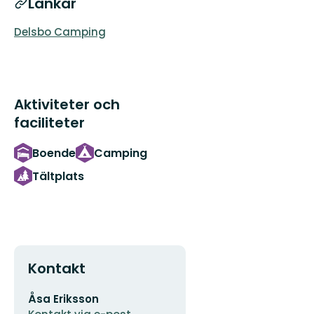
Länkar
Delsbo Camping
Aktiviteter och
faciliteter
Boende
Camping
Tältplats
Kontakt
E-
Åsa Eriksson
postadress