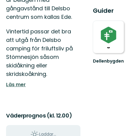
gångavstånd till Delsbo
Guider
centrum som kallas Ede.
Vintertid passar det bra
att utgå från Delsbo
camping för friluftsliv på
Stömnesjön såsom
Dellenbygden
skidåkning eller
Välkommen
till
skridskoåkning.
Dellenbygden
–
Läs mer
En
hissnande
vack...
Väderprognos (kl. 12.00)
Laddar...