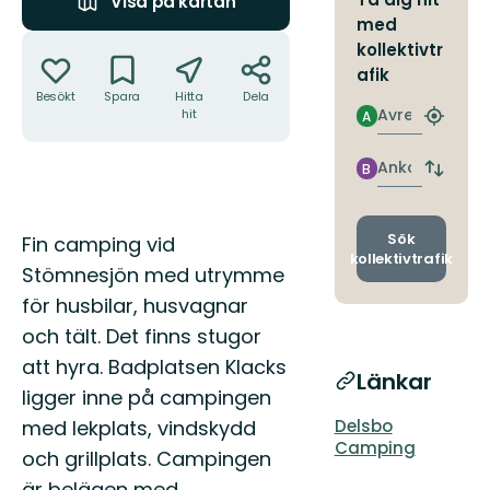
Visa på kartan
med
Åtgärder
kollektivtr
afik
Besökt
Spara
Hitta
Dela
Avresa
hit
A
Hitta
närmas
hållpla
Ankomst
B
Byt
avgång
och
ankomst
Beskrivning
Sök
Fin camping vid
kollektivtrafik
Stömnesjön med utrymme
för husbilar, husvagnar
och tält. Det finns stugor
att hyra. Badplatsen Klacks
Länkar
ligger inne på campingen
med lekplats, vindskydd
Delsbo
Camping
och grillplats. Campingen
är belägen med