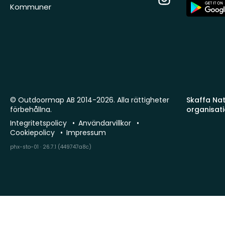
App
Kommuner
Store
© Outdoormap AB 2014-2026. Alla rättigheter
Skaffa Natu
förbehållna.
organisat
Integritetspolicy
Användarvillkor
Cookiepolicy
Impressum
phx-sto-01 · 26.7.1 (449747a8c)