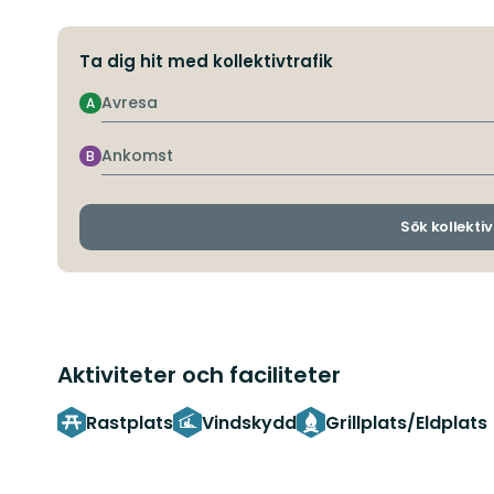
Ta dig hit med kollektivtrafik
Avresa
A
Ankomst
B
Sök kollektiv
Aktiviteter och faciliteter
Rastplats
Vindskydd
Grillplats/Eldplats