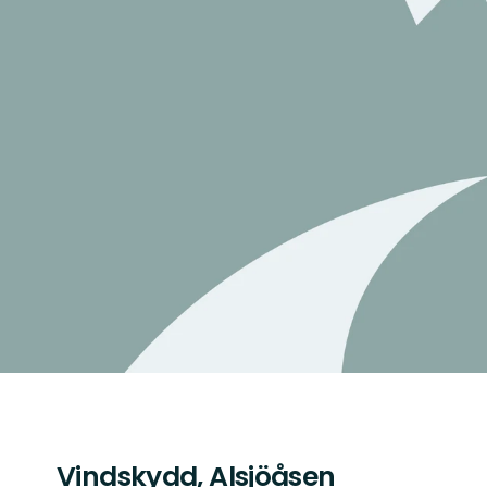
Vindskydd, Alsjöåsen