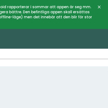
oid rapporterar i sommar att appen är seg mm.
Stän
gera bättre. Den befintliga appen skall ersättas
fline-läge) men det innebär att den blir för stor