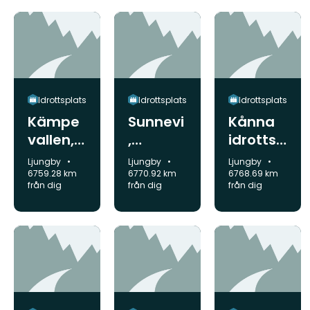
Idrottsplats
Idrottsplats
Idrottsplats
Kämpe
Sunnevi
Kånna
vallen,
,
idrottsp
idrottsp
idrottsp
lats
Kommun:
Kommun:
Kommun:
Ljungby
Ljungby
Ljungby
lats
lats
6759.28 km
6770.92 km
6768.69 km
från dig
från dig
från dig