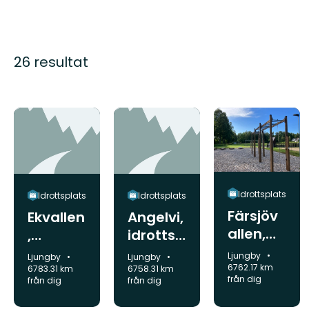
26 resultat
Idrottsplats
Idrottsplats
Idrottsplats
Färsjöv
Ekvallen
Angelvi,
allen,
,
idrottsp
idrottsp
idrottsp
lats
Kommun:
Ljungby
Kommun:
Kommun:
Ljungby
Ljungby
lats
6762.17 km
lats
6783.31 km
6758.31 km
från dig
från dig
från dig