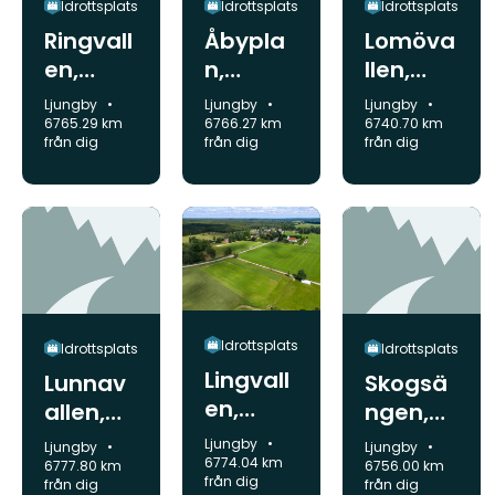
Idrottsplats
Idrottsplats
Idrottsplats
Ringvall
Åbypla
Lomöva
en,
n,
llen,
idrottsp
idrottsp
idrottsp
Kommun:
Kommun:
Kommun:
Ljungby
Ljungby
Ljungby
lats
lats
lats
6765.29 km
6766.27 km
6740.70 km
från dig
från dig
från dig
Idrottsplats
Idrottsplats
Idrottsplats
Lingvall
Lunnav
Skogsä
en,
allen,
ngen,
idrottsp
idrottsp
idrottsp
Kommun:
Ljungby
Kommun:
Kommun:
Ljungby
Ljungby
lats
6774.04 km
lats
lats
6777.80 km
6756.00 km
från dig
från dig
från dig