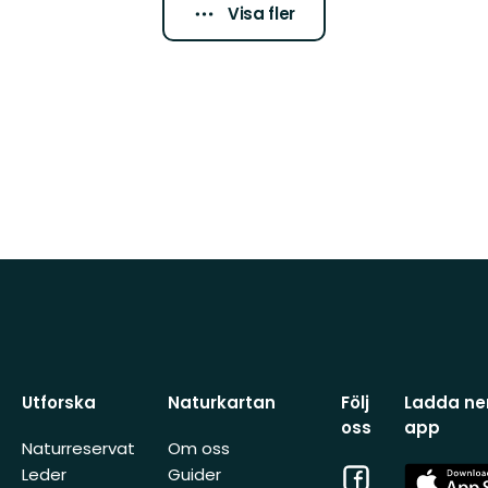
Visa fler
Utforska
Naturkartan
Följ
Ladda ner
oss
app
Naturreservat
Om oss
Facebook
App
Leder
Guider