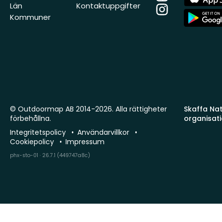
Store
Län
Kontaktuppgifter
Instagram
App
Kommuner
Store
© Outdoormap AB 2014-2026. Alla rättigheter
Skaffa Natu
förbehållna.
organisat
Integritetspolicy
Användarvillkor
Cookiepolicy
Impressum
phx-sto-01 · 26.7.1 (449747a8c)