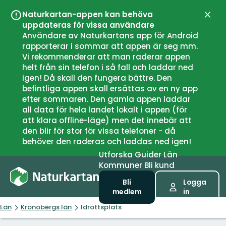
Naturkartan-appen kan behöva
Stän
uppdateras för vissa användare
Användare av Naturkartans app för Android
rapporterar i sommar att appen är seg mm.
Vi rekommenderar att man raderar appen
helt från sin telefon i så fall och laddar ned
igen! Då skall den fungera bättre. Den
befintliga appen skall ersättas av en ny app
efter sommaren. Den gamla appen laddar
all data för hela landet lokalt i appen (för
att klara offline-läge) men det innebär att
den blir för stor för vissa telefoner - då
behöver den raderas och laddas ned igen!
Utforska
Guider
Län
Kommuner
Bli kund
Bli
Logga
medlem
in
Län
Kronobergs län
Idrottsplats