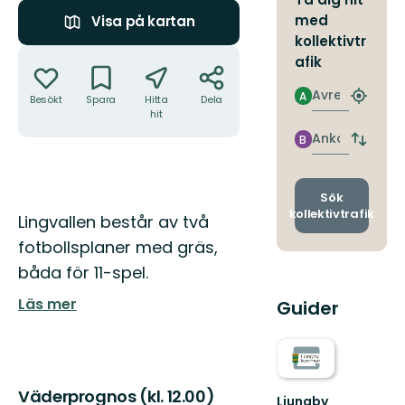
med
Visa på kartan
kollektivtr
Åtgärder
afik
Avresa
A
Besökt
Spara
Hitta
Dela
Hitta
hit
närmas
hållpla
Ankomst
B
Byt
avgång
och
ankomst
Sök
kollektivtrafik
Beskrivning
Lingvallen består av två
fotbollsplaner med gräs,
båda för 11-spel.
Läs mer
Guider
Väderprognos (kl. 12.00)
Ljungby