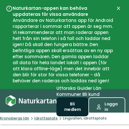
Naturkartan-appen kan behöva
Stän
uppdateras för vissa användare
Användare av Naturkartans app för Android
rapporterar i sommar att appen är seg mm.
Vi rekommenderar att man raderar appen
helt från sin telefon i så fall och laddar ned
igen! Då skall den fungera bättre. Den
befintliga appen skall ersättas av en ny app
efter sommaren. Den gamla appen laddar
all data för hela landet lokalt i appen (för
att klara offline-läge) men det innebär att
den blir för stor för vissa telefoner - då
behöver den raderas och laddas ned igen!
Utforska
Guider
Län
Kommuner
Bli kund
Bli
Logga
medlem
in
Kronobergs län
Idrottsplats
Lingvallen, idrottsplats