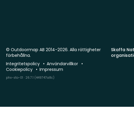
© Outdoormap AB 2014-2026. Alla rättigheter
Skaffa Natu
förbehållna.
organisat
Integritetspolicy
Användarvillkor
Cookiepolicy
Impressum
phx-sto-01 · 26.7.1 (449747a8c)