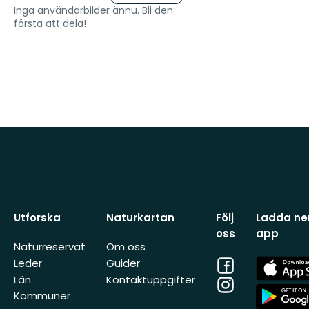
Inga användarbilder ännu. Bli den
första att dela!
Utforska
Naturkartan
Följ
Ladda ner
oss
app
Naturreservat
Om oss
Facebook
App
Leder
Guider
Store
Län
Kontaktuppgifter
Instagram
App
Kommuner
Store