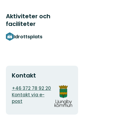
Aktiviteter och
faciliteter
Idrottsplats
Kontakt
E-
Organisationens
+46 372 78 92 20
postadress
logotyp
Kontakt via e-
post