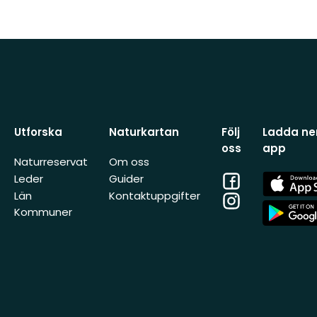
Utforska
Naturkartan
Följ
Ladda ner
oss
app
Naturreservat
Om oss
Facebook
App
Leder
Guider
Store
Län
Kontaktuppgifter
Instagram
App
Kommuner
Store