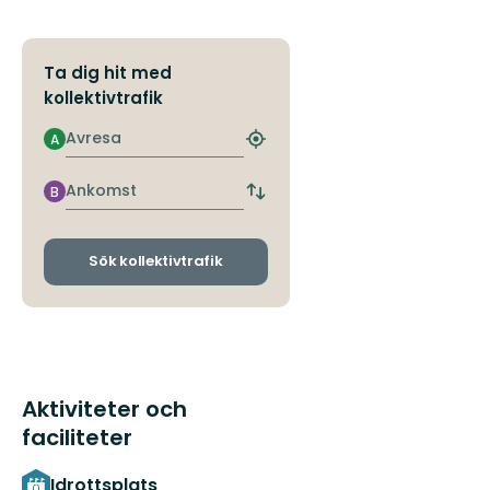
Ta dig hit med
kollektivtrafik
Avresa
A
Hitta
närmaste
hållplats
Ankomst
B
Byt
avgångs-
och
ankomsthållplatser
Sök kollektivtrafik
Aktiviteter och
faciliteter
Idrottsplats