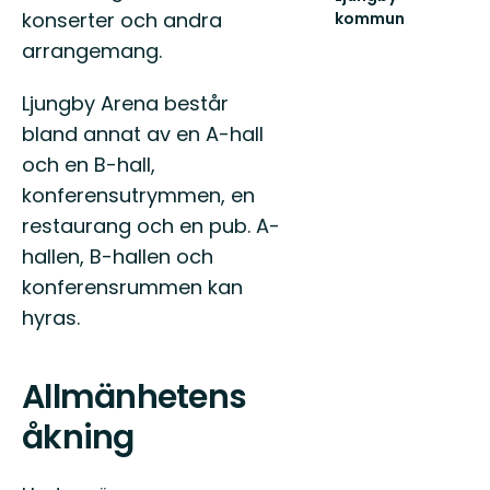
konserter och andra
kommun
Lämna
arrangemang.
vägen,
ta
Ljungby Arena består
spåret.
bland annat av en A-hall
och en B-hall,
konferensutrymmen, en
restaurang och en pub. A-
hallen, B-hallen och
konferensrummen kan
hyras.
Allmänhetens
åkning