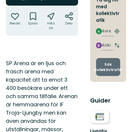
med
Åtgärder
kollektivtr
afik
Besökt
Spara
Hitta
Dela
hit
Avresa
A
Hitta
närmas
hållpla
Ankomst
B
Byt
avgång
och
Beskrivning
SP Arena är en ljus och
ankomst
Sök
kollektivtrafik
fräsch arena med
kapacitet att ta emot 3
400 besökare under ett
och samma tillfälle. Arenan
Guider
är hemmaarena för IF
Troja-Ljungby men kan
även användas för
utställningar, mässor,
Ljungby