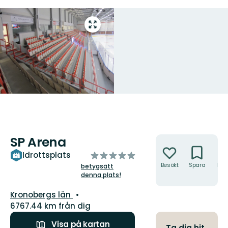
Gå
till
helskärmsläge
SP Arena
Åtgärder
av
Idrottsplats
5
Besökt
Spara
Hitt
betygsätt
hit
denna plats!
stjärnor
Län:
Kronobergs län
6767.44 km från dig
Visa på kartan
Ta dig hit