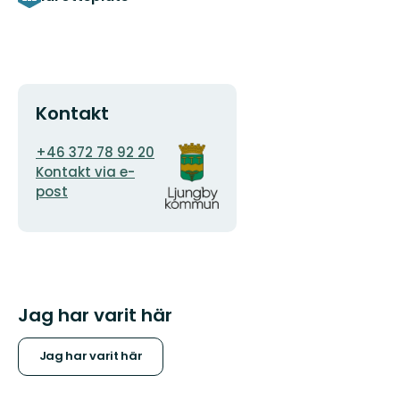
Kontakt
E-
Organisationens
+46 372 78 92 20
postadress
logotyp
Kontakt via e-
post
Jag har varit här
Jag har varit här