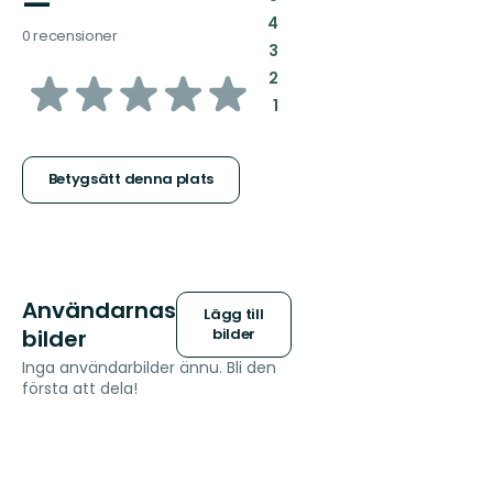
—
:
4
0 recensioner
:
3
av
:
2
:
1
5
stjärnor
Betygsätt denna plats
Användarnas
Lägg till
bilder
bilder
Inga användarbilder ännu. Bli den
första att dela!