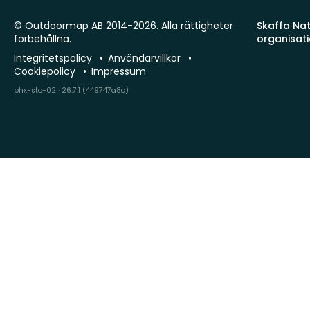
© Outdoormap AB 2014-2026. Alla rättigheter
Skaffa Natu
förbehållna.
organisat
Integritetspolicy
Användarvillkor
Cookiepolicy
Impressum
phx-sto-02 · 26.7.1 (449747a8c)