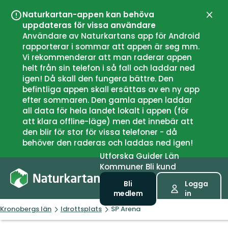
Naturkartan-appen kan behöva
Stän
uppdateras för vissa användare
Användare av Naturkartans app för Android
rapporterar i sommar att appen är seg mm.
Vi rekommenderar att man raderar appen
helt från sin telefon i så fall och laddar ned
igen! Då skall den fungera bättre. Den
befintliga appen skall ersättas av en ny app
efter sommaren. Den gamla appen laddar
all data för hela landet lokalt i appen (för
att klara offline-läge) men det innebär att
den blir för stor för vissa telefoner - då
behöver den raderas och laddas ned igen!
Utforska
Guider
Län
Kommuner
Bli kund
Bli
Logga
medlem
in
Kronobergs län
Idrottsplats
SP Arena