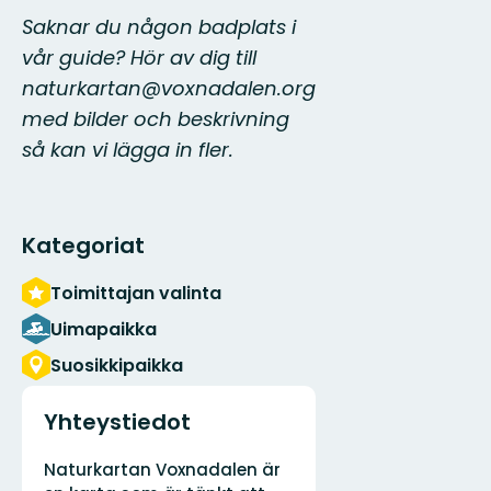
Saknar du någon badplats i
vår guide? Hör av dig till
naturkartan@voxnadalen.org
med bilder och beskrivning
så kan vi lägga in fler.
Kategoriat
Toimittajan valinta
Uimapaikka
Suosikkipaikka
Yhteystiedot
Osoite
Naturkartan Voxnadalen är