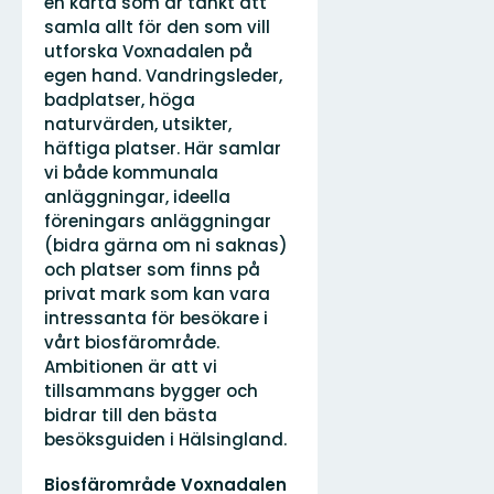
en karta som är tänkt att
samla allt för den som vill
utforska Voxnadalen på
egen hand. Vandringsleder,
badplatser, höga
naturvärden, utsikter,
häftiga platser. Här samlar
vi både kommunala
anläggningar, ideella
föreningars anläggningar
(bidra gärna om ni saknas)
och platser som finns på
privat mark som kan vara
intressanta för besökare i
vårt biosfärområde.
Ambitionen är att vi
tillsammans bygger och
bidrar till den bästa
besöksguiden i Hälsingland.
Sähköpostiosoite
Biosfärområde Voxnadalen