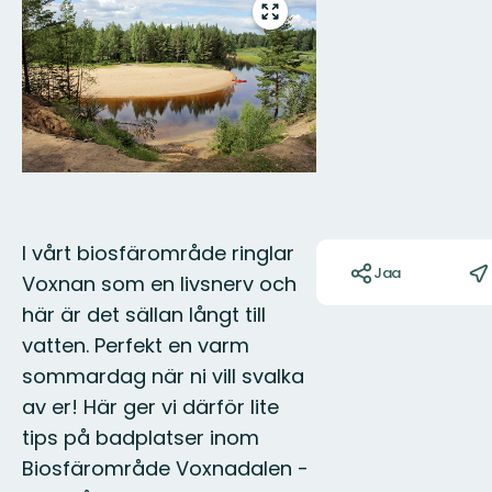
Siirry
koko
näytön
alueelle
Toiminnot
I vårt biosfärområde ringlar
Jaa
Voxnan som en livsnerv och
här är det sällan långt till
vatten. Perfekt en varm
sommardag när ni vill svalka
av er! Här ger vi därför lite
tips på badplatser inom
Biosfärområde Voxnadalen -