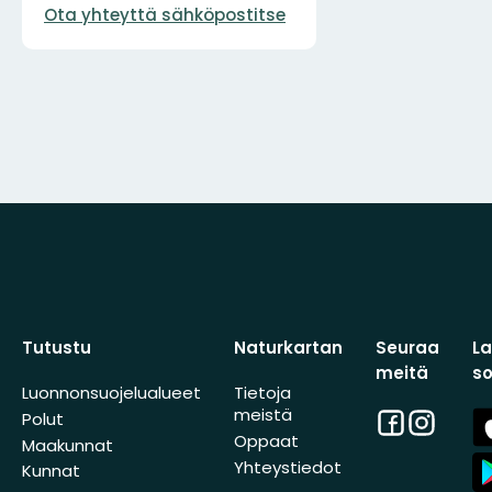
Ota yhteyttä sähköpostitse
Tutustu
Naturkartan
Seuraa
L
meitä
s
Luonnonsuojelualueet
Tietoja
meistä
Facebook
Instagra
A
Polut
St
Oppaat
Maakunnat
A
Yhteystiedot
Kunnat
St