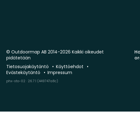
© Outdoormap AB 2014-2026 Kaikki oikeudet
Ha
pidätetään
or
Tietosuojakäytäntö
Käyttöehdot
Evästekäytäntö
Impressum
phx-sto-02 · 26.7.1 (449747a8c)