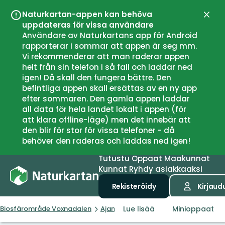
Naturkartan-appen kan behöva
Sulje
uppdateras för vissa användare
Användare av Naturkartans app för Android
rapporterar i sommar att appen är seg mm.
Vi rekommenderar att man raderar appen
helt från sin telefon i så fall och laddar ned
igen! Då skall den fungera bättre. Den
befintliga appen skall ersättas av en ny app
efter sommaren. Den gamla appen laddar
all data för hela landet lokalt i appen (för
att klara offline-läge) men det innebär att
den blir för stor för vissa telefoner - då
behöver den raderas och laddas ned igen!
Tutustu
Oppaat
Maakunnat
Kunnat
Ryhdy asiakkaaksi
Rekisteröidy
Kirjaud
Lue lisää
Minioppaat
Biosfärområde Voxnadalen
Ajankohtaista
Hitta en badplats i