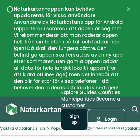
Naturkartan-appen kan behöva
Close
uppdateras för vissa användare
Användare av Naturkartans app för Android
rapporterar i sommar att appen är seg mm.
Vi rekommenderar att man raderar appen
helt från sin telefon i så fall och laddar ned
igen! Då skall den fungera bättre. Den
befintliga appen skall ersättas av en ny app
efter sommaren. Den gamla appen laddar
all data för hela landet lokalt i appen (för
att klara offline-läge) men det innebär att
den blir för stor för vissa telefoner - då
behöver den raderas och laddas ned igen!
Explore
Guides
Counties
Municipalities
Become a
customer
Sign
Login
up
Västra Götalands län
Populäraste vindskydden i Västra Götaland