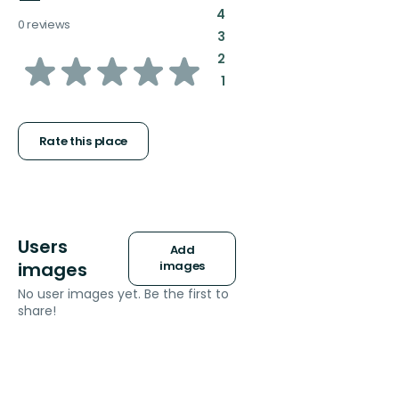
—
:
4
0 reviews
:
3
of
:
2
:
1
5
stars
Rate this place
Users
Add
images
images
No user images yet. Be the first to
share!