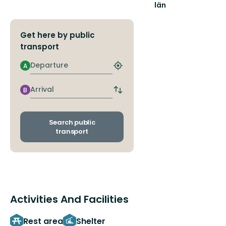
län
Get here by public
transport
Departure
A
Find
closest
stop
Arrival
B
Switch
departure
and
arrival
Search public
stops
transport
Activities And Facilities
Rest area
Shelter