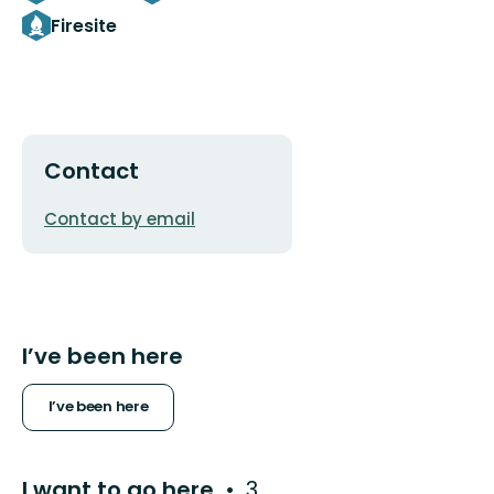
Firesite
Contact
Email
Contact by email
address
I’ve been here
I’ve been here
I want to go here
3