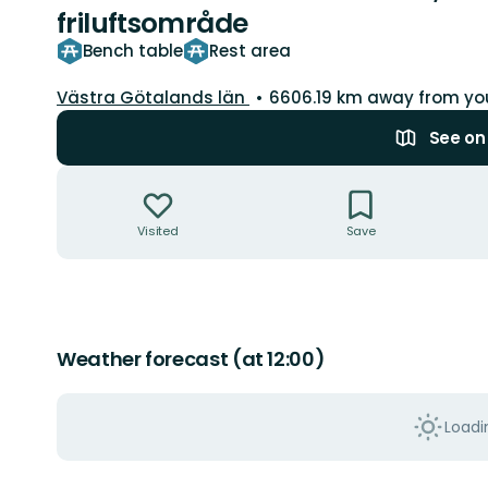
friluftsområde
Bench table
Rest area
County:
Västra Götalands län
6606.19 km away from yo
See o
Actions
Visited
Save
Weather forecast (at 12:00)
Loadin