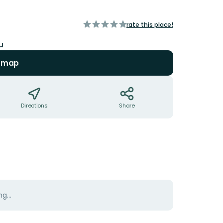
of
rate this place!
5
stars
u
n map
Directions
Share
g...