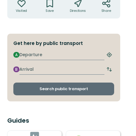
Visited
Save
Directions
Share
Get here by public transport
Departure
A
Find
closest
stop
Arrival
B
Switch
departure
and
arrival
Search public transport
stops
Guides