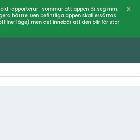
oid rapporterar i sommar att appen är seg mm.
Close
gera bättre. Den befintliga appen skall ersättas
fline-läge) men det innebär att den blir för stor