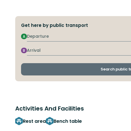
Get here by public transport
Departure
A
Arrival
B
Search public 
Activities And Facilities
Rest area
Bench table