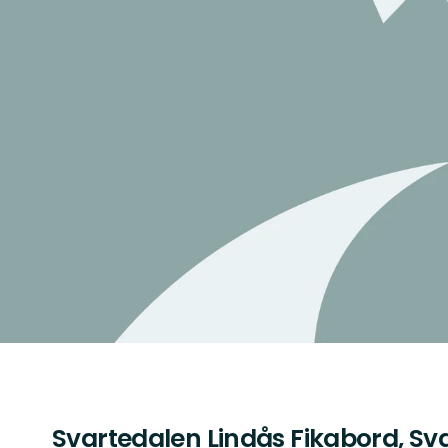
Svartedalen Lindås Fikabord, Sv