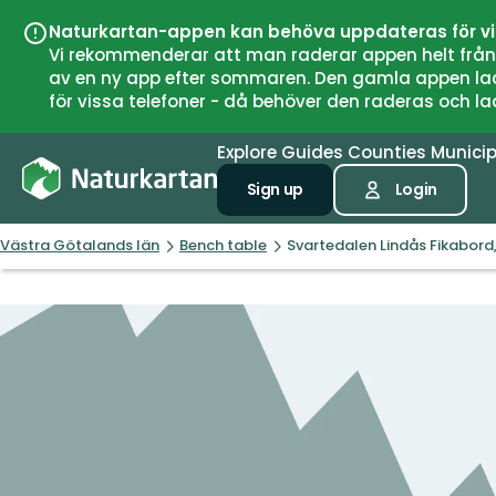
Naturkartan-appen kan behöva uppdateras för v
Vi rekommenderar att man raderar appen helt från si
av en ny app efter sommaren. Den gamla appen laddar
för vissa telefoner - då behöver den raderas och l
Explore
Guides
Counties
Municip
Sign up
Login
Västra Götalands län
Bench table
Svartedalen Lindås Fikabord