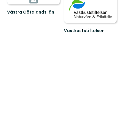
Västra Götalands län
Västkuststiftelsen
Naturvård
och
friluftsliv
i
Västsverige.Vi
värn...