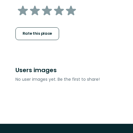
of
5
stars
Rate this place
Users images
No user images yet. Be the first to share!