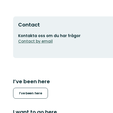
Contact
Email
Kontakta oss om du har frågor
address
Contact by email
I’ve been here
I’ve been here
I want to go here