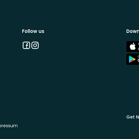
Follow us
Down
Facebook
Instagram
App
Stor
App
Stor
Get N
pressum