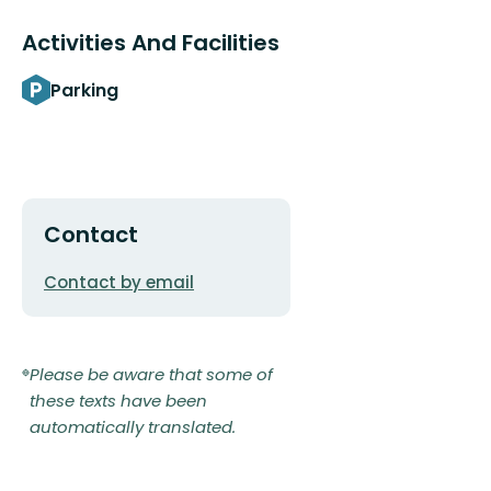
Activities And Facilities
Parking
Contact
Email
Contact by email
address
Please be aware that some of
these texts have been
automatically translated.