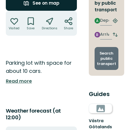
by public
See on map
transport
Actions
Departure
A
Find
closest
Visited
Save
Directions
Share
stop
Arrival
B
Switch
depart
and
arrival
Search
stops
public
Description
Parking lot with space for
transport
about 10 cars.
Read more
Guides
Weather forecast (at
12:00)
Västra
Götalands