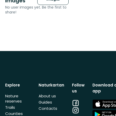
images
No user images yet. Be the first to
share!
Explore
Naturkartan
Follow
Download 
us
app
Nature
About us
reserves
Facebook
App
Guides
Store
Trails
Contacts
Instagram
App
Counties