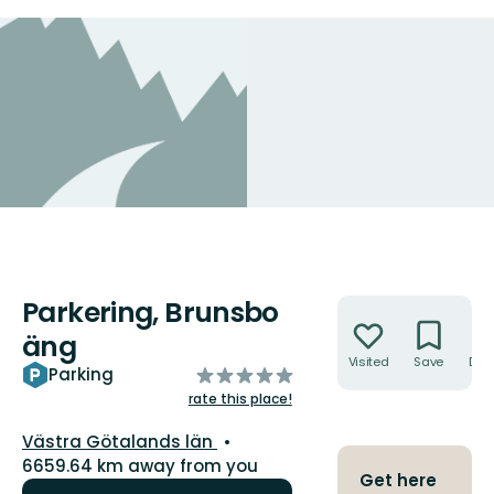
Parkering, Brunsbo
Actions
äng
Visited
Save
Dire
of
Parking
5
rate this place!
stars
County:
Västra Götalands län
6659.64 km away from you
Get here