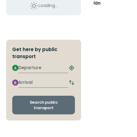
län
Loading...
Get here by public
transport
Departure
A
Find
closest
stop
Arrival
B
Switch
departure
and
arrival
Search public
stops
transport