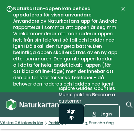
Naturkartan-appen kan behöva
Close
uppdateras för vissa användare
Användare av Naturkartans app för Android
rapporterar i sommar att appen är seg mm.
Vi rekommenderar att man raderar appen
helt från sin telefon i så fall och laddar ned
igen! Då skall den fungera bättre. Den
befintliga appen skall ersättas av en ny app
efter sommaren. Den gamla appen laddar
all data för hela landet lokalt i appen (för
att klara offline-läge) men det innebär att
den blir för stor för vissa telefoner - då
behöver den raderas och laddas ned igen!
Explore
Guides
Counties
Municipalities
Become a
customer
Sign
Login
up
Västra Götalands län
Parking
Parkering, Brunsbo äng