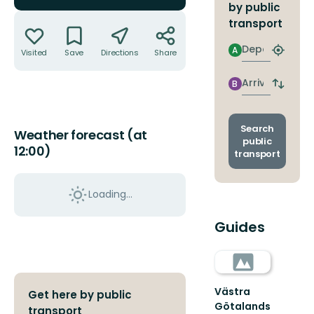
by public
Actions
transport
Departure
A
Visited
Save
Directions
Share
Find
closest
stop
Arrival
B
Switch
depart
and
arrival
Search
Weather forecast (at
stops
public
12:00)
transport
Loading...
Guides
Västra
Get here by public
Götalands
transport