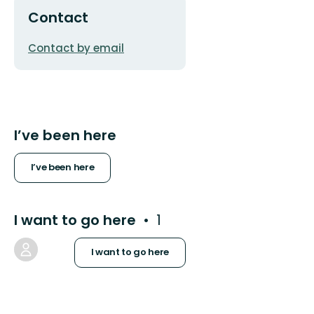
Contact
Email
Contact by email
address
I’ve been here
I’ve been here
I want to go here
1
I want to go here