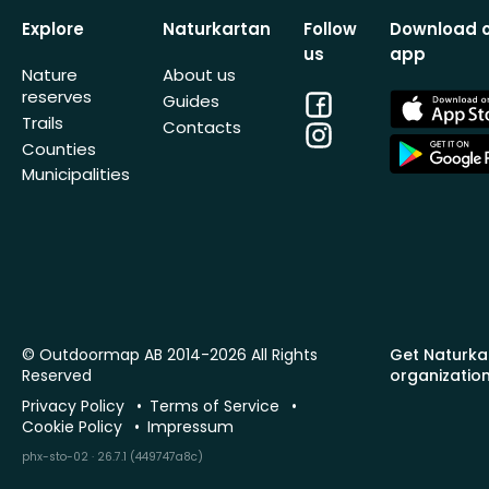
Explore
Naturkartan
Follow
Download 
us
app
Nature
About us
reserves
Facebook
App
Guides
Store
Trails
Contacts
Instagram
App
Counties
Store
Municipalities
© Outdoormap AB 2014-2026 All Rights
Get Naturka
Reserved
organizatio
Privacy Policy
Terms of Service
Cookie Policy
Impressum
phx-sto-02 · 26.7.1 (449747a8c)