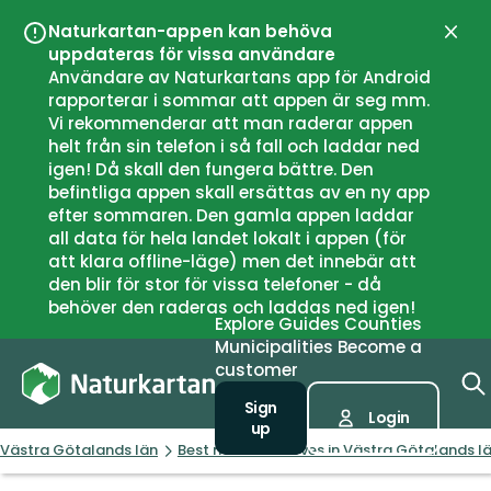
Naturkartan-appen kan behöva
Close
uppdateras för vissa användare
Användare av Naturkartans app för Android
rapporterar i sommar att appen är seg mm.
Vi rekommenderar att man raderar appen
helt från sin telefon i så fall och laddar ned
igen! Då skall den fungera bättre. Den
befintliga appen skall ersättas av en ny app
efter sommaren. Den gamla appen laddar
all data för hela landet lokalt i appen (för
att klara offline-läge) men det innebär att
den blir för stor för vissa telefoner - då
behöver den raderas och laddas ned igen!
Explore
Guides
Counties
Municipalities
Become a
customer
Sign
Login
up
Västra Götalands län
Best nature reserves in Västra Götalands l