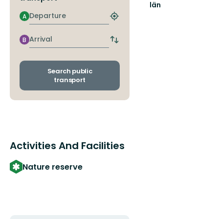
län
Departure
A
Find
closest
stop
Arrival
B
Switch
departure
and
arrival
Search public
stops
transport
Activities And Facilities
Nature reserve