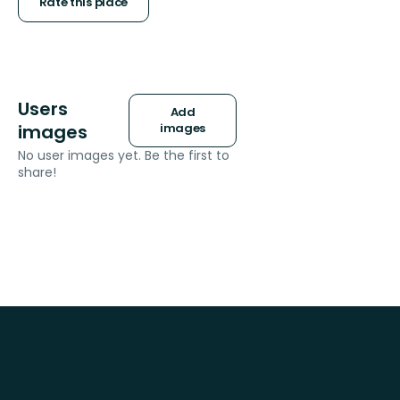
stars
Rate this place
Users
Add
images
images
No user images yet. Be the first to
share!