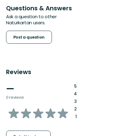
Questions & Answers
Ask a question to other
Naturkartan users.
Post a question
Reviews
—
:
5
:
4
0 reviews
:
3
of
:
2
:
1
5