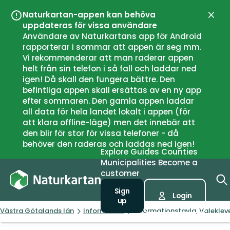
Naturkartan-appen kan behöva
Close
uppdateras för vissa användare
Användare av Naturkartans app för Android
rapporterar i sommar att appen är seg mm.
Vi rekommenderar att man raderar appen
helt från sin telefon i så fall och laddar ned
igen! Då skall den fungera bättre. Den
befintliga appen skall ersättas av en ny app
efter sommaren. Den gamla appen laddar
all data för hela landet lokalt i appen (för
att klara offline-läge) men det innebär att
den blir för stor för vissa telefoner - då
behöver den raderas och laddas ned igen!
Explore
Guides
Counties
Municipalities
Become a
customer
Sign
Login
up
Västra Götalands län
Information
Informationstavla, Valekle