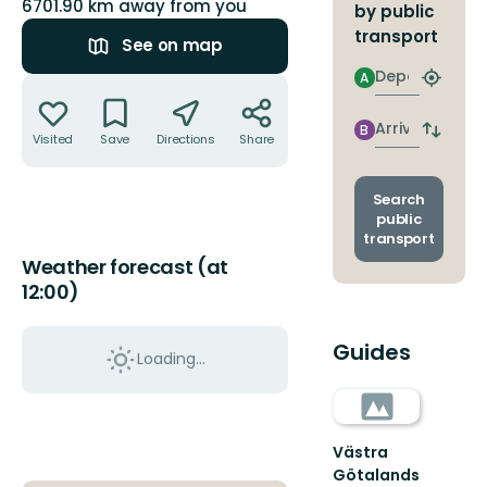
6701.90 km away from you
by public
transport
See on map
Departure
A
Actions
Find
closest
stop
Arrival
B
Switch
Visited
Save
Directions
Share
depart
and
arrival
Search
stops
public
transport
Weather forecast (at
12:00)
Guides
Loading...
Västra
Götalands