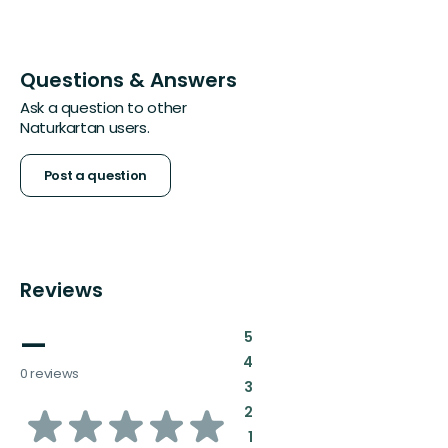
Questions & Answers
Ask a question to other
Naturkartan users.
Post a question
Reviews
—
:
5
:
4
0 reviews
:
3
of
:
2
:
1