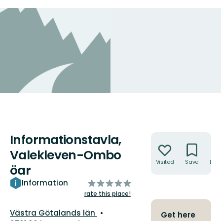
Informationstavla,
Actions
Valekleven-Ombo
Visited
Save
Dire
öar
of
Information
5
rate this place!
stars
County:
Västra Götalands län
Get here