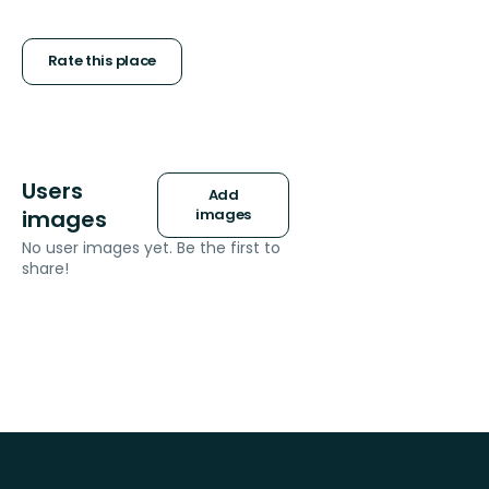
5
stars
Rate this place
Users
Add
images
images
No user images yet. Be the first to
share!