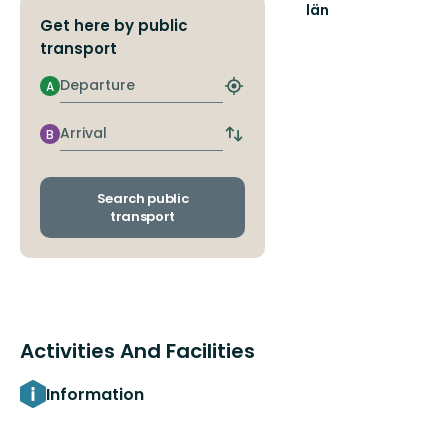
län
Get here by public
transport
Departure
A
Find
closest
stop
Arrival
B
Switch
departure
and
arrival
Search public
stops
transport
Activities And Facilities
Information