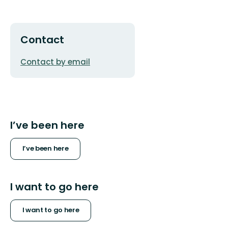
Contact
Email
Contact by email
address
I’ve been here
I’ve been here
I want to go here
I want to go here