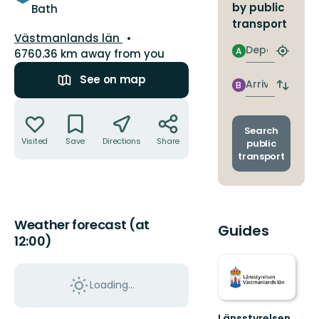
by public
Bath
transport
County:
Västmanlands län
Departure
A
6760.36 km away from you
Find
closest
See on map
stop
Arrival
B
Switch
depart
Actions
and
arrival
Search
stops
Visited
Save
Directions
Share
public
transport
Weather forecast (at
Guides
12:00)
Loading...
Länsstyrelsen