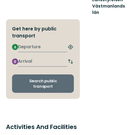
Västmanlands
län
Välkommen
till
Get here by public
Västmanlands
vackra
transport
natur!
Departure
A
Find
closest
stop
Arrival
B
Switch
departure
and
arrival
Search public
stops
transport
Activities And Facilities