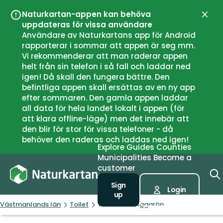
Naturkartan-appen kan behöva
Close
uppdateras för vissa användare
Användare av Naturkartans app för Android
rapporterar i sommar att appen är seg mm.
Vi rekommenderar att man raderar appen
helt från sin telefon i så fall och laddar ned
igen! Då skall den fungera bättre. Den
befintliga appen skall ersättas av en ny app
efter sommaren. Den gamla appen laddar
all data för hela landet lokalt i appen (för
att klara offline-läge) men det innebär att
den blir för stor för vissa telefoner - då
behöver den raderas och laddas ned igen!
Explore
Guides
Counties
Municipalities
Become a
customer
Sign
Login
up
Västmanlands län
Toilet
Toalett NV Aggarön