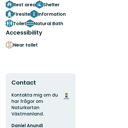
Rest area
Shelter
Firesite
Information
Toilet
Natural Bath
Accessibility
Near toilet
Contact
Address
Organization
Kontakta mig om du
logotype
har frågor om
Naturkartan
Västmanland.
Email
Daniel Anundi
address