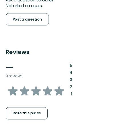
Naturkartan users.
Post a question
Reviews
—
:
5
:
4
0 reviews
:
3
of
:
2
:
1
5
stars
Rate this place