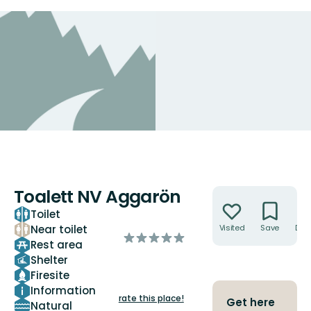
Toalett NV Aggarön
Actions
Toilet
Near toilet
Visited
Save
Dire
of
Rest area
5
Shelter
stars
Firesite
Information
rate this place!
Get here
Natural