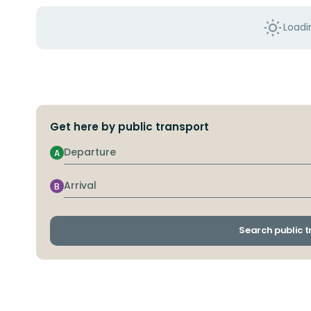
Loadin
Get here by public transport
Departure
A
Arrival
B
Search public 