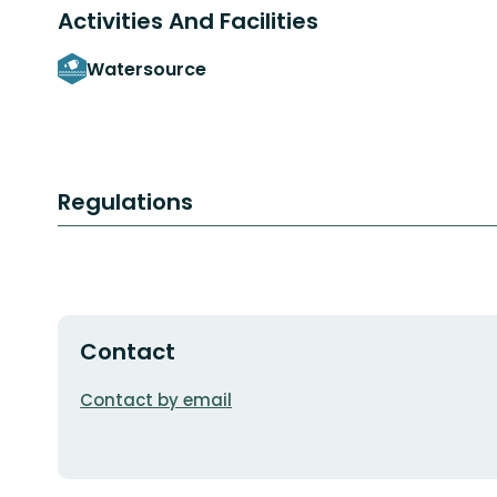
Activities And Facilities
Watersource
Regulations
Contact
Email
Contact by email
address