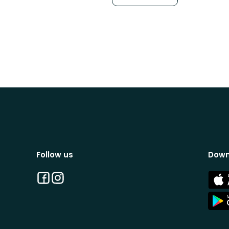
Follow us
Down
Facebook
Instagram
App
Stor
App
Stor