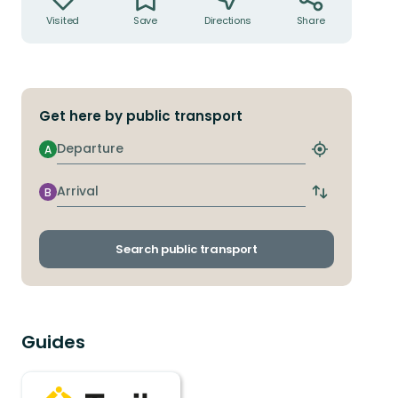
Visited
Save
Directions
Share
Get here by public transport
Departure
A
Find
closest
stop
Arrival
B
Switch
departure
and
arrival
Search public transport
stops
Guides