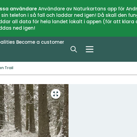
issa användare
Användare av Naturkartans app för Andr
n telefon i så fall och laddar ned igen! Då skall den fun
 all data för hela landet lokalt i appen (för att klara of
addas ned igen!
alities
Become a customer
n Trail
Enter
fullscreen