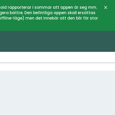
oid rapporterar i sommar att appen är seg mm.
Close
gera bättre. Den befintliga appen skall ersättas
fline-läge) men det innebär att den blir för stor