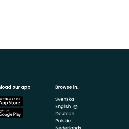
load our app
Browse in…
Svenska
e
English
Deutsch
e
Polskie
Nederlands