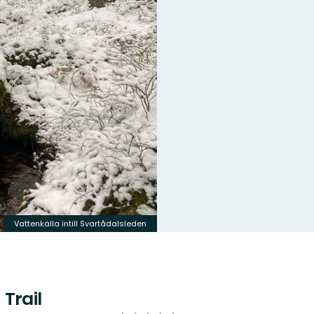
Vattenkälla intill Svartådalsleden
Trail