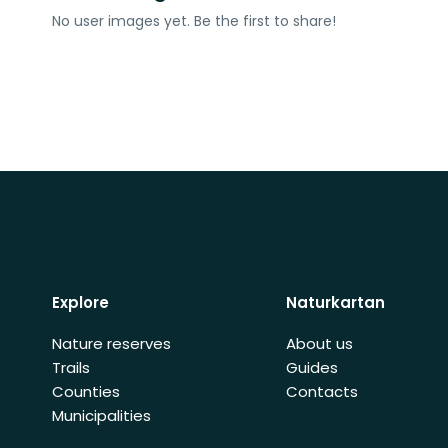
No user images yet. Be the first to share!
Explore
Naturkartan
Nature reserves
About us
Trails
Guides
Counties
Contacts
Municipalities