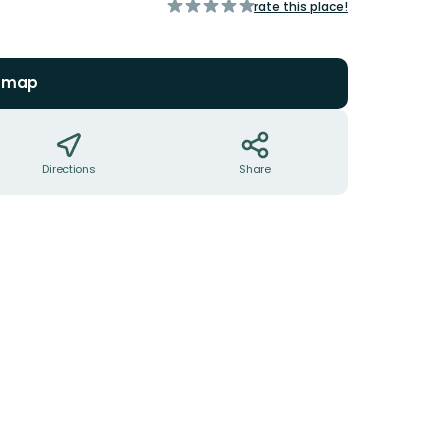
of
rate this place!
5
stars
n map
Directions
Share