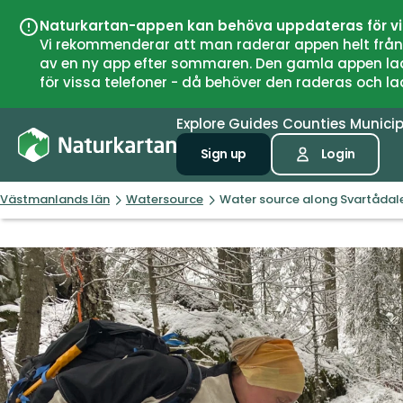
Naturkartan-appen kan behöva uppdateras för v
Vi rekommenderar att man raderar appen helt från si
av en ny app efter sommaren. Den gamla appen laddar
för vissa telefoner - då behöver den raderas och l
Explore
Guides
Counties
Municip
Sign up
Login
Västmanlands län
Watersource
Water source along Svartådale