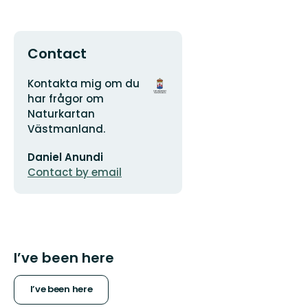
Contact
Address
Organization
Kontakta mig om du
logotype
har frågor om
Naturkartan
Västmanland.
Email
Daniel Anundi
address
Contact by email
I’ve been here
I’ve been here