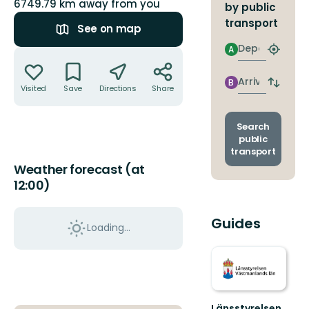
6749.79 km away from you
by public
transport
See on map
Departure
A
Actions
Find
closest
stop
Arrival
B
Switch
Visited
Save
Directions
Share
depart
and
arrival
Search
stops
public
transport
Weather forecast (at
12:00)
Guides
Loading...
Länsstyrelsen