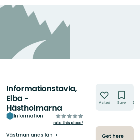
Informationstavla,
Actions
Elba -
Visited
Save
Dire
Hästholmarna
of
Information
5
rate this place!
stars
County:
Västmanlands län
Get here