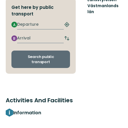
Västmanlands
Get here by public
län
transport
Välkommen
till
Departure
A
Find
Västmanlands
closest
vackra
stop
Arrival
natur!
B
Switch
departure
and
arrival
Search public
stops
transport
Activities And Facilities
Information