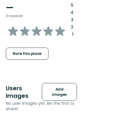
—
:
5
:
4
0 reviews
:
3
of
:
2
:
1
5
stars
Rate this place
Users
Add
images
images
No user images yet. Be the first to
share!