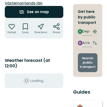
County:
Västernorrlands län
Get here
See on map
by public
Actions
transport
Departure
A
Visited
Save
Directions
Share
Find
closest
stop
Arrival
B
Switch
depart
and
arrival
Search
Weather forecast (at
stops
public
12:00)
transport
Loading...
Guides