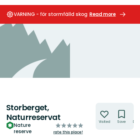
VARNING - för stormfälld skog
Read more
Storberget,
Actions
Naturreservat
Visited
Save
Dire
of
Nature
reserve
5
rate this place!
stars