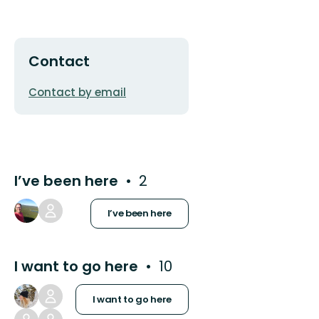
Contact
Email
Contact by email
address
I’ve been here
2
I’ve been here
I want to go here
10
I want to go here