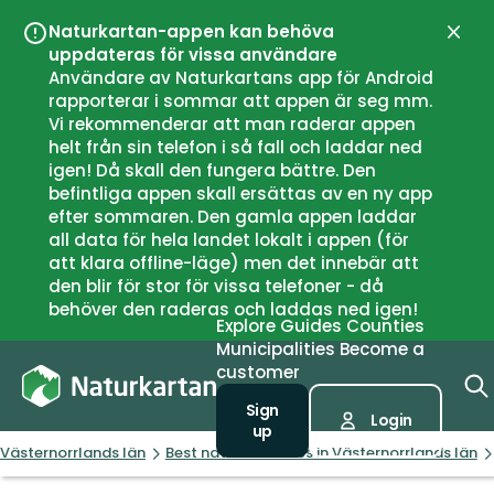
Naturkartan-appen kan behöva
Close
uppdateras för vissa användare
Användare av Naturkartans app för Android
rapporterar i sommar att appen är seg mm.
Vi rekommenderar att man raderar appen
helt från sin telefon i så fall och laddar ned
igen! Då skall den fungera bättre. Den
befintliga appen skall ersättas av en ny app
efter sommaren. Den gamla appen laddar
all data för hela landet lokalt i appen (för
att klara offline-läge) men det innebär att
den blir för stor för vissa telefoner - då
behöver den raderas och laddas ned igen!
Explore
Guides
Counties
Municipalities
Become a
customer
Sign
Login
up
Västernorrlands län
Best nature reserves in Västernorrlands län