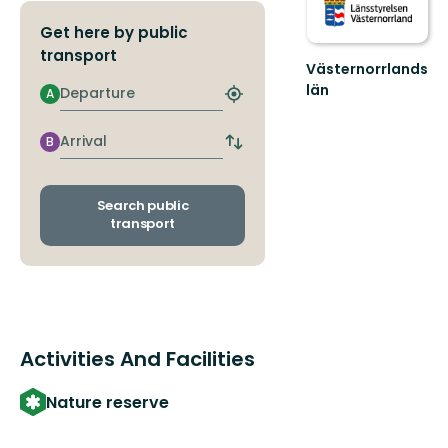
Get here by public
transport
Västernorrlands
län
Departure
A
Find
closest
stop
Arrival
B
Switch
departure
and
arrival
Search public
stops
transport
Activities And Facilities
Nature reserve