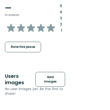
—
:
5
:
4
0 reviews
:
3
of
:
2
:
1
5
stars
Rate this place
Users
Add
images
images
No user images yet. Be the first to
share!