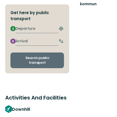
kommun
En
Get here by public
friluftskommun
där
transport
vi
Departure
alla
A
Find
har
closest
nära
stop
Arrival
B
Switch
till
departure
nat...
and
arrival
Search public
stops
transport
Activities And Facilities
Downhill