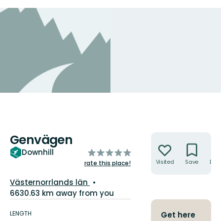
Genvägen
Actions
of
Downhill
5
Visited
Save
Dire
rate this place!
stars
County:
Västernorrlands län
6630.63 km away from you
Trail
details
LENGTH
Get here