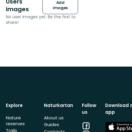
Users
Add
images
images
No user images yet. Be the first to
share!
Explore
Naturkartan
Follow
Download 
us
app
Nature
About us
reserves
Facebook
App
Guides
Store
Trails
Contacts