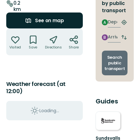
0.2
by public
km
transport
See on map
Departure
A
Find
closest
Actions
stop
Arrival
B
Switch
depart
Visited
Save
Directions
Share
and
arrival
Search
stops
public
transport
Weather forecast (at
12:00)
Guides
Loading...
Sundsvalls