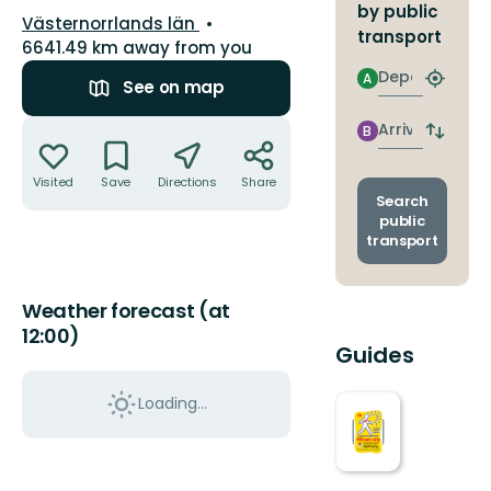
by public
County:
Västernorrlands län
transport
6641.49 km away from you
Departure
A
Find
See on map
closest
Actions
stop
Arrival
B
Switch
depart
and
Visited
Save
Directions
Share
arrival
Search
stops
public
transport
Weather forecast (at
12:00)
Guides
Loading...