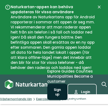
Naturkartan-appen kan behöva
Close
uppdateras för vissa användare
Användare av Naturkartans app för Android
rapporterar i sommar att appen är seg mm.
Vi rekommenderar att man raderar appen
helt från sin telefon i så fall och laddar ned
igen! Då skall den fungera bättre. Den
befintliga appen skall ersättas av en ny app
efter sommaren. Den gamla appen laddar
all data för hela landet lokalt i appen (för
att klara offline-läge) men det innebär att
den blir för stor för vissa telefoner - då
behöver den raderas och laddas ned igen!
Explore
Guides
Counties
Municipalities
Become a
customer
Sign
Login
up
Västernorrlands län
Exercise facility
Bussbyvallen