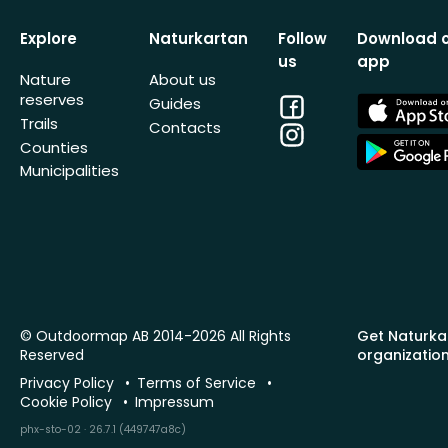
Explore
Naturkartan
Follow
Download 
us
app
Nature
About us
reserves
Facebook
App
Guides
Store
Trails
Contacts
Instagram
App
Counties
Store
Municipalities
© Outdoormap AB 2014-2026 All Rights
Get Naturka
Reserved
organizatio
Privacy Policy
Terms of Service
Cookie Policy
Impressum
phx-sto-02 · 26.7.1 (449747a8c)