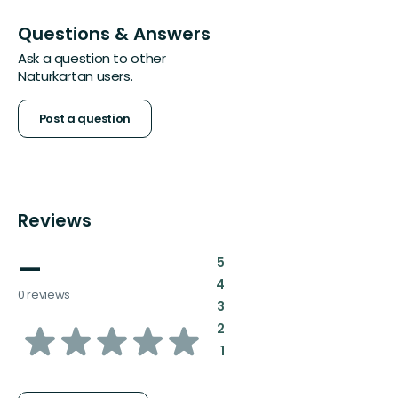
Questions & Answers
Ask a question to other
Naturkartan users.
Post a question
Reviews
—
:
5
:
4
0 reviews
:
3
of
:
2
:
1
5