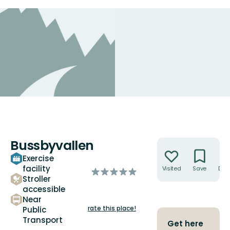
Bussbyvallen
Actions
Exercise
facility
Visited
Save
Dire
of
Stroller
5
accessible
stars
Near
rate this place!
Public
Transport
Get here