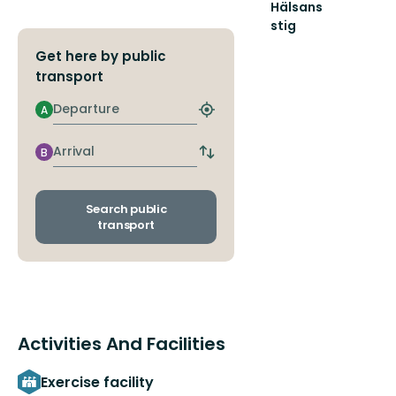
Hälsans
stig
Välkommen
Get here by public
till
Hälsans
transport
stig,
Departure
våra
A
Find
stigar
closest
är
stop
Arrival
B
lät...
Switch
departure
and
arrival
Search public
stops
transport
Activities And Facilities
Exercise facility