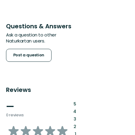
Questions & Answers
Ask a question to other
Naturkartan users.
Post a question
Reviews
—
:
5
:
4
0 reviews
:
3
of
:
2
:
1