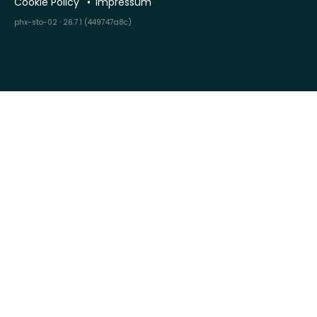
Cookie Policy
Impressum
phx-sto-02 · 26.7.1 (449747a8c)