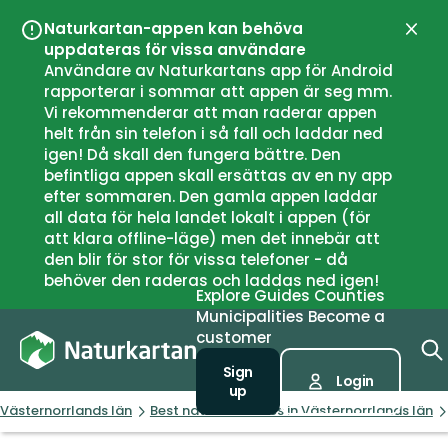
Naturkartan-appen kan behöva
Close
uppdateras för vissa användare
Användare av Naturkartans app för Android
rapporterar i sommar att appen är seg mm.
Vi rekommenderar att man raderar appen
helt från sin telefon i så fall och laddar ned
igen! Då skall den fungera bättre. Den
befintliga appen skall ersättas av en ny app
efter sommaren. Den gamla appen laddar
all data för hela landet lokalt i appen (för
att klara offline-läge) men det innebär att
den blir för stor för vissa telefoner - då
behöver den raderas och laddas ned igen!
Explore
Guides
Counties
Municipalities
Become a
customer
Sign
Login
up
Västernorrlands län
Best nature reserves in Västernorrlands län