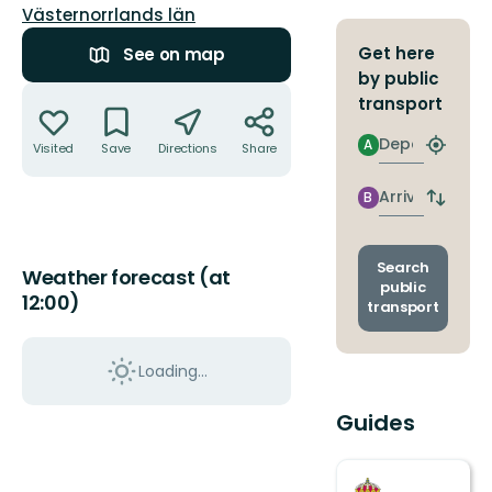
County:
Västernorrlands län
Get here
See on map
by public
Actions
transport
Departure
A
Visited
Save
Directions
Share
Find
closest
stop
Arrival
B
Switch
depart
and
arrival
Search
Weather forecast (at
stops
public
12:00)
transport
Loading...
Guides