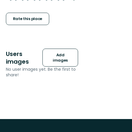
5
stars
Rate this place
Users
Add
images
images
No user images yet. Be the first to
share!