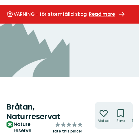
VARNING - för stormfälld skog
Read more
Bråtan,
Actions
Naturreservat
Visited
Save
Dire
of
Nature
reserve
5
rate this place!
stars