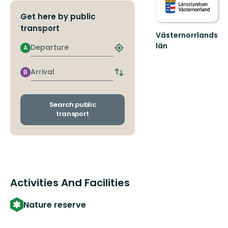
Get here by public
transport
Västernorrlands
län
Departure
A
Find
closest
stop
Arrival
B
Switch
departure
and
arrival
Search public
stops
transport
Activities And Facilities
Nature reserve