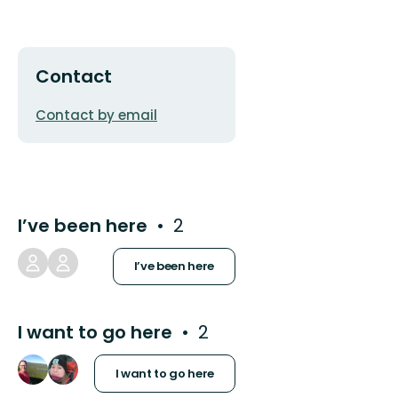
Contact
Email
Contact by email
address
I’ve been here
2
I’ve been here
I want to go here
2
I want to go here