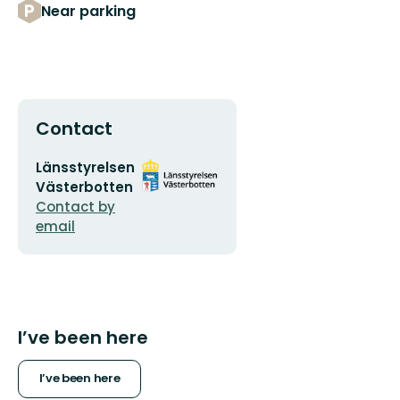
Near parking
Contact
Email
Organization
Länsstyrelsen
address
logotype
Västerbotten
Contact by
email
I’ve been here
I’ve been here