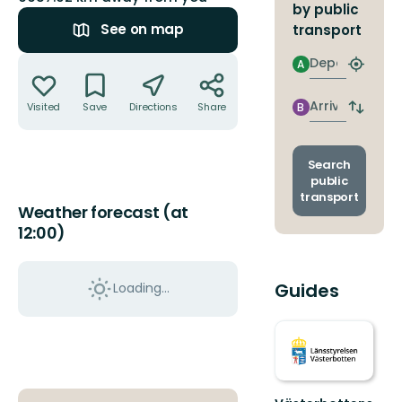
by public
See on map
transport
Actions
Departure
A
Find
closest
stop
Arrival
Visited
Save
Directions
Share
B
Switch
depart
and
arrival
Search
stops
public
transport
Weather forecast (at
12:00)
Guides
Loading...