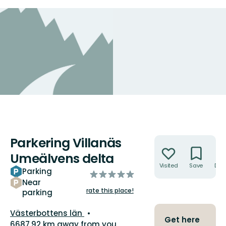
Parkering Villanäs
Actions
Umeälvens delta
Visited
Save
Dire
Parking
of
Near
5
rate this place!
parking
stars
County:
Västerbottens län
Get here
6687.92 km away from you