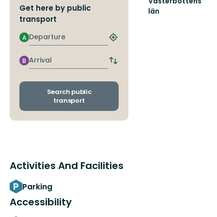
Västerbottens
Get here by public
län
transport
Welcome
to
Departure
A
Västerbotten
Find
closest
stop
Arrival
B
Switch
departure
and
arrival
Search public
stops
transport
Activities And Facilities
Parking
Accessibility