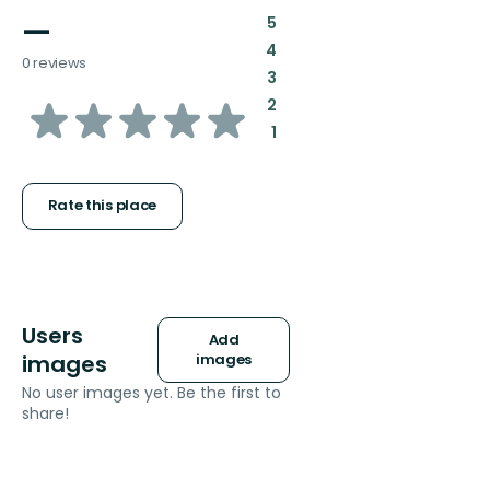
—
:
5
:
4
0 reviews
:
3
of
:
2
:
1
5
stars
Rate this place
Users
Add
images
images
No user images yet. Be the first to
share!