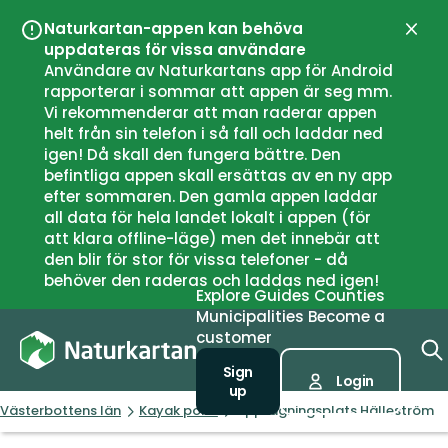
Naturkartan-appen kan behöva
Close
uppdateras för vissa användare
Användare av Naturkartans app för Android
rapporterar i sommar att appen är seg mm.
Vi rekommenderar att man raderar appen
helt från sin telefon i så fall och laddar ned
igen! Då skall den fungera bättre. Den
befintliga appen skall ersättas av en ny app
efter sommaren. Den gamla appen laddar
all data för hela landet lokalt i appen (för
att klara offline-läge) men det innebär att
den blir för stor för vissa telefoner - då
behöver den raderas och laddas ned igen!
Explore
Guides
Counties
Municipalities
Become a
customer
Sign
Login
up
Västerbottens län
Kayak point
Upptagningsplats Hälleström