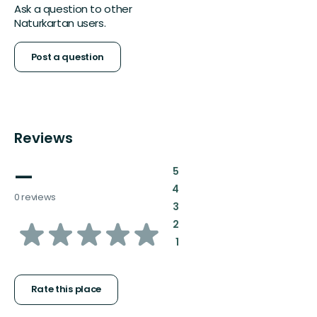
Ask a question to other
Naturkartan users.
Post a question
Reviews
—
:
5
:
4
0 reviews
:
3
of
:
2
:
1
5
stars
Rate this place