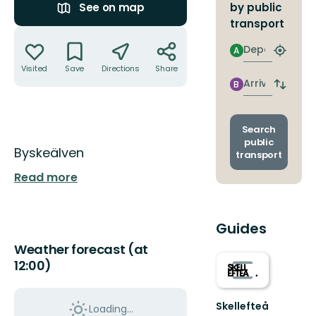
by public
See on map
transport
Actions
Departure
A
Find
closest
Visited
Save
Directions
Share
stop
Arrival
B
Switch
depart
and
arrival
Search
stops
public
Description
Byskeälven
transport
Read more
Guides
Weather forecast (at
12:00)
Skellefteå
Loading...