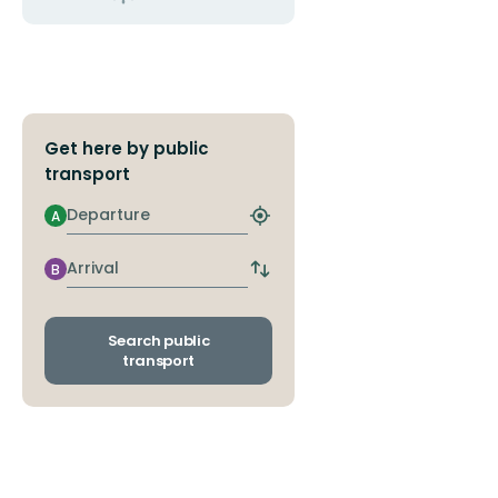
Welcome
to
Skellefteås
nature!
Get here by public
transport
Departure
A
Find
closest
stop
Arrival
B
Switch
departure
and
arrival
Search public
stops
transport