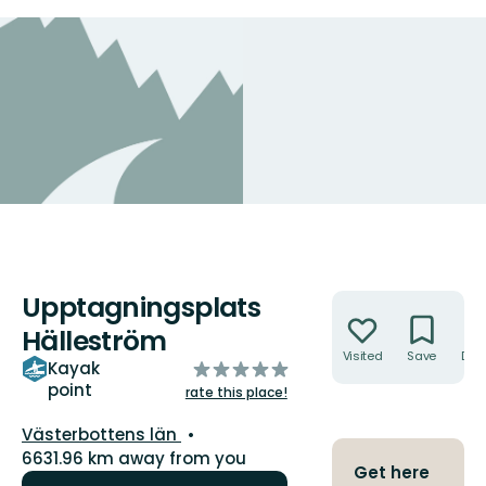
Upptagningsplats
Actions
Hälleström
Visited
Save
Dire
of
Kayak
point
5
rate this place!
stars
County:
Västerbottens län
6631.96 km away from you
Get here