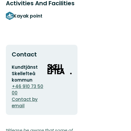
Activities And Facilities
Kayak point
Contact
Email
Organization
Kundtjänst
address
logotype
Skellefteå
kommun
+46 910 73 50
00
Contact by
email
Please be aware that some of