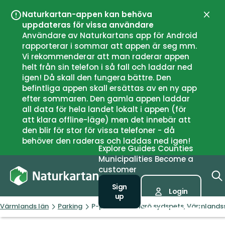
Naturkartan-appen kan behöva
Close
uppdateras för vissa användare
Användare av Naturkartans app för Android
rapporterar i sommar att appen är seg mm.
Vi rekommenderar att man raderar appen
helt från sin telefon i så fall och laddar ned
igen! Då skall den fungera bättre. Den
befintliga appen skall ersättas av en ny app
efter sommaren. Den gamla appen laddar
all data för hela landet lokalt i appen (för
att klara offline-läge) men det innebär att
den blir för stor för vissa telefoner - då
behöver den raderas och laddas ned igen!
Explore
Guides
Counties
Municipalities
Become a
customer
Sign
Login
up
Värmlands län
Parking
P-plats Hammarö sydspets, Värmlands