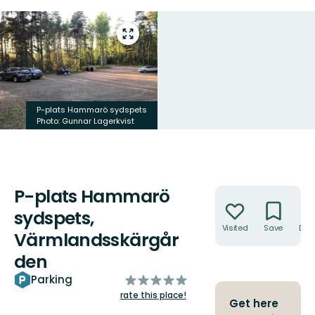
Enter
fullscreen
P-plats Hammarö sydspets
Photo: Gunnar Lagerkvist
P-plats Hammarö
Actions
sydspets,
Visited
Save
Dire
Värmlandsskärgår
den
of
Parking
5
rate this place!
Get here
stars