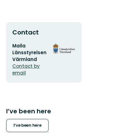
Contact
Email
Organization
Maila
address
logotype
Länsstyrelsen
Värmland
Contact by
email
I’ve been here
I’ve been here