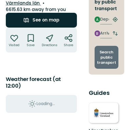
by public
County:
Värmlands län
transport
6615.63 km away from you
Departure
See on map
A
Find
closest
Actions
stop
Arrival
B
Switch
depart
Visited
Save
Directions
Share
and
arrival
Search
stops
public
transport
Weather forecast (at
12:00)
Guides
Loading...