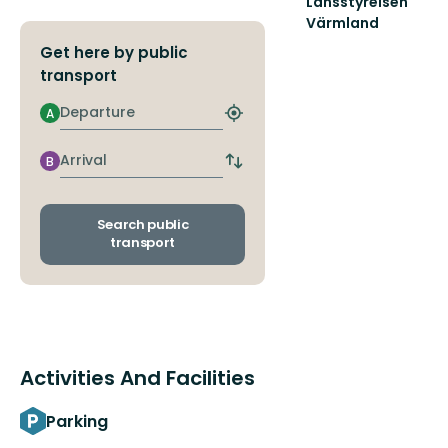
Länsstyrelsen
Värmland
Välkommen
Get here by public
till
transport
Värmlands
skyddade
Departure
A
natur!
Find
closest
stop
Arrival
B
Switch
departure
and
arrival
Search public
stops
transport
Activities And Facilities
Parking