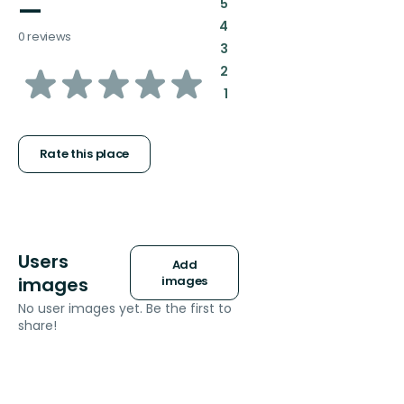
—
:
5
:
4
0 reviews
:
3
of
:
2
:
1
5
stars
Rate this place
Users
Add
images
images
No user images yet. Be the first to
share!