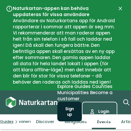
Naturkartan-appen kan behöva
Close
uppdateras för vissa användare
Användare av Naturkartans app för Android
rapporterar i sommar att appen är seg mm.
Vi rekommenderar att man raderar appen
helt från sin telefon i så fall och laddar ned
igen! Då skall den fungera bättre. Den
befintliga appen skall ersättas av en ny app
efter sommaren. Den gamla appen laddar
all data för hela landet lokalt i appen (för
att klara offline-läge) men det innebär att
den blir för stor för vissa telefoner - då
behöver den raderas och laddas ned igen!
Explore
Guides
Counties
Municipalities
Become a
customer
Sign
Login
up
Discover
Miniguides
Events
Arti
Guides
vanersborg