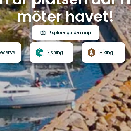
möter havet!
Explore guide map
reserve
Fishing
Hiking