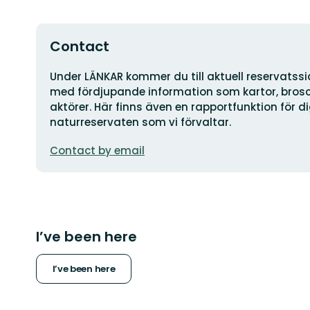
Contact
Address
Under LÄNKAR kommer du till aktuell reservatss
med fördjupande information som kartor, brosch
aktörer. Här finns även en rapportfunktion för 
naturreservaten som vi förvaltar.
Email
Contact by email
address
I’ve been here
I’ve been here