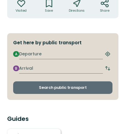
Visited
Save
Directions
Share
Get here by public transport
Departure
A
Find
closest
stop
Arrival
B
Switch
departure
and
arrival
Search public transport
stops
Guides