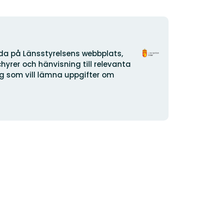
Organization
ida på Länsstyrelsens webbplats,
logotype
yrer och hänvisning till relevanta
dig som vill lämna uppgifter om