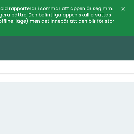
oid rapporterar i sommar att appen är seg mm.
Close
gera bättre. Den befintliga appen skall ersättas
fline-läge) men det innebär att den blir för stor