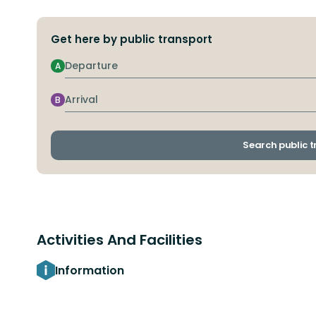
Get here by public transport
Departure
A
Arrival
B
Search public 
Activities And Facilities
Information