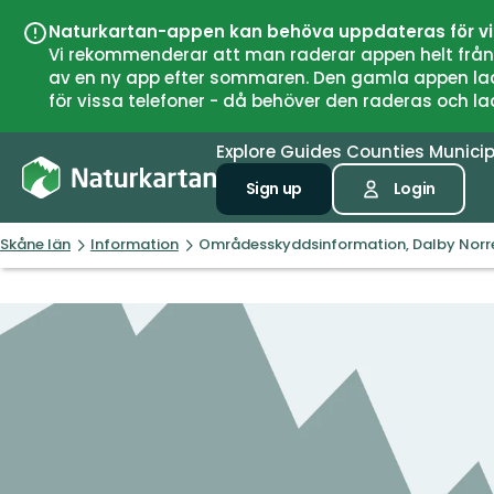
Naturkartan-appen kan behöva uppdateras för v
Vi rekommenderar att man raderar appen helt från si
av en ny app efter sommaren. Den gamla appen laddar
för vissa telefoner - då behöver den raderas och l
Explore
Guides
Counties
Municip
Sign up
Login
Skåne län
Information
Områdesskyddsinformation, Dalby Norr