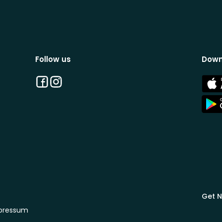
Follow us
Down
Facebook
Instagram
App
Stor
App
Stor
Get N
pressum