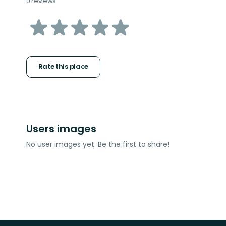
0 reviews
of
5
stars
Rate this place
Users images
No user images yet. Be the first to share!