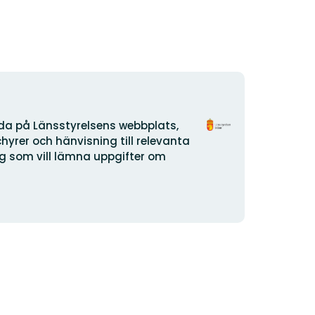
Organization
ida på Länsstyrelsens webbplats,
logotype
yrer och hänvisning till relevanta
dig som vill lämna uppgifter om