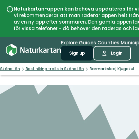
Naturkartan-appen kan behöva uppdateras för v
Vi rekommenderar att man raderar appen helt från si
av en ny app efter sommaren. Den gamla appen laddar
för vissa telefoner - då behöver den raderas och l
Explore
Guides
Counties
Municip
Sign up
Login
Skåne län
Best hiking trails in Skåne län
Barmarksled, Kjugekull