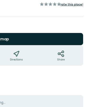
of
rate this place!
5
stars
n map
Directions
Share
g...