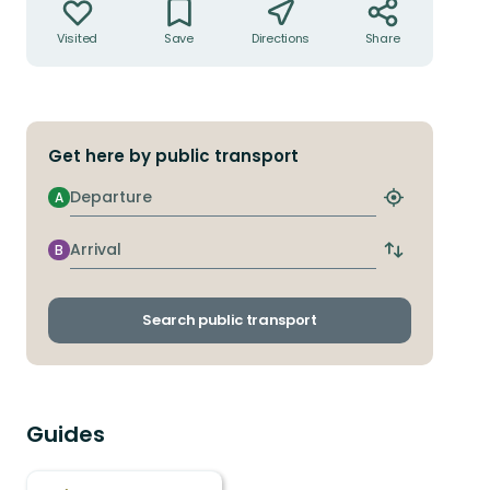
Visited
Save
Directions
Share
Get here by public transport
Departure
A
Find
closest
stop
Arrival
B
Switch
departure
and
arrival
Search public transport
stops
Guides