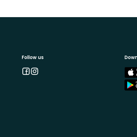
Follow us
Down
Facebook
Instagram
App
Stor
App
Stor