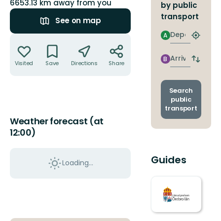
6653.13 km away from you
by public
transport
See on map
Departure
A
Actions
Find
closest
stop
Arrival
B
Switch
Visited
Save
Directions
Share
depart
and
arrival
Search
stops
public
transport
Weather forecast (at
12:00)
Guides
Loading...