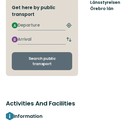
Länsstyrelsen
Get here by public
Örebro län
transport
Departure
A
Find
closest
stop
Arrival
B
Switch
departure
and
arrival
Search public
stops
transport
Activities And Facilities
Information