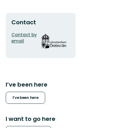
Contact
Email
Organization
Contact by
address
logotype
email
I’ve been here
I’ve been here
I want to go here