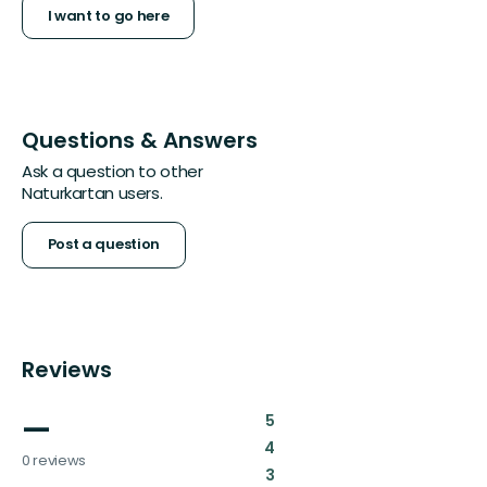
I want to go here
Questions & Answers
Ask a question to other
Naturkartan users.
Post a question
Reviews
—
:
5
:
4
0 reviews
:
3