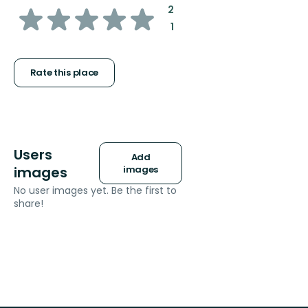
of
:
2
:
1
5
stars
Rate this place
Users
Add
images
images
No user images yet. Be the first to
share!