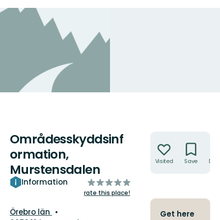
Områdesskyddsinf
Actions
ormation,
Visited
Save
Dire
Murstensdalen
of
Information
5
rate this place!
stars
County:
Örebro län
Get here