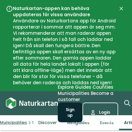
Naturkartan-appen kan behöva
Close
uppdateras för vissa användare
Användare av Naturkartans app för Android
rapporterar i sommar att appen är seg mm.
Vi rekommenderar att man raderar appen
helt från sin telefon i så fall och laddar ned
igen! Då skall den fungera bättre. Den
befintliga appen skall ersättas av en ny app
efter sommaren. Den gamla appen laddar
all data för hela landet lokalt i appen (för
att klara offline-läge) men det innebär att
den blir för stor för vissa telefoner - då
behöver den raderas och laddas ned igen!
Explore
Guides
Counties
Municipalities
Become a
customer
Sign
Login
up
Discover
Miniguides
Events
Art
Municipalities
Svalöv