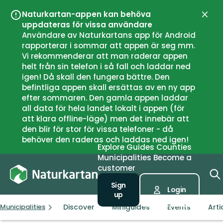
Naturkartan-appen kan behöva
Close
uppdateras för vissa användare
Användare av Naturkartans app för Android
rapporterar i sommar att appen är seg mm.
Vi rekommenderar att man raderar appen
helt från sin telefon i så fall och laddar ned
igen! Då skall den fungera bättre. Den
befintliga appen skall ersättas av en ny app
efter sommaren. Den gamla appen laddar
all data för hela landet lokalt i appen (för
att klara offline-läge) men det innebär att
den blir för stor för vissa telefoner - då
behöver den raderas och laddas ned igen!
Explore
Guides
Counties
Municipalities
Become a
customer
Sign
Login
up
Discover
Miniguides
Events
Arti
Municipalities
Sjöbo