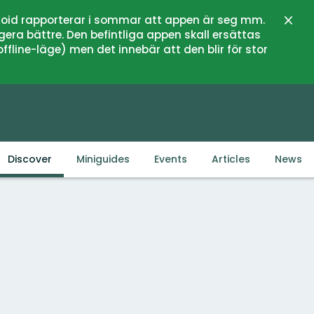
oid rapporterar i sommar att appen är seg mm.
Close
gera bättre. Den befintliga appen skall ersättas
fline-läge) men det innebär att den blir för stor
Discover
Miniguides
Events
Articles
News