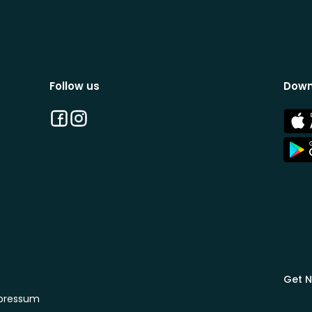
Follow us
Down
Facebook
Instagram
App
Stor
App
Stor
Get N
pressum