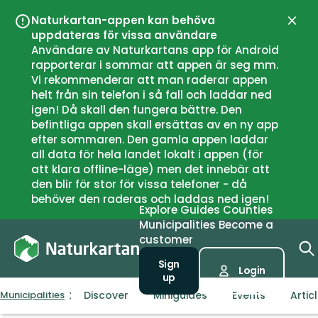
Naturkartan-appen kan behöva
Close
uppdateras för vissa användare
Användare av Naturkartans app för Android
rapporterar i sommar att appen är seg mm.
Vi rekommenderar att man raderar appen
helt från sin telefon i så fall och laddar ned
igen! Då skall den fungera bättre. Den
befintliga appen skall ersättas av en ny app
efter sommaren. Den gamla appen laddar
all data för hela landet lokalt i appen (för
att klara offline-läge) men det innebär att
den blir för stor för vissa telefoner - då
behöver den raderas och laddas ned igen!
Explore
Guides
Counties
Municipalities
Become a
customer
Sign
Login
up
Discover
Miniguides
Events
Artic
Municipalities
Hol