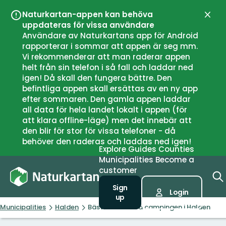
Naturkartan-appen kan behöva
Close
uppdateras för vissa användare
Användare av Naturkartans app för Android
rapporterar i sommar att appen är seg mm.
Vi rekommenderar att man raderar appen
helt från sin telefon i så fall och laddar ned
igen! Då skall den fungera bättre. Den
befintliga appen skall ersättas av en ny app
efter sommaren. Den gamla appen laddar
all data för hela landet lokalt i appen (för
att klara offline-läge) men det innebär att
den blir för stor för vissa telefoner - då
behöver den raderas och laddas ned igen!
Explore
Guides
Counties
Municipalities
Become a
customer
Sign
Login
up
Municipalities
Halden
Bästa naturnära campingen i Halden