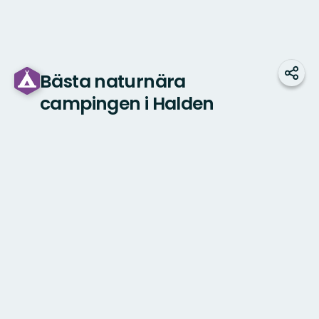
Bästa naturnära
Shar
campingen i Halden
Map