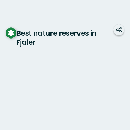
Best nature reserves in
Shar
Fjaler
Map