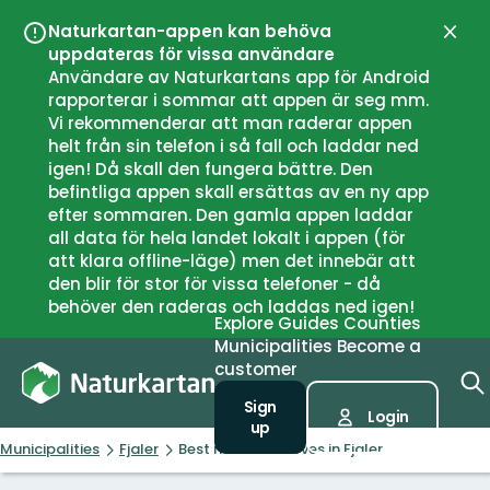
Naturkartan-appen kan behöva
Close
uppdateras för vissa användare
Användare av Naturkartans app för Android
rapporterar i sommar att appen är seg mm.
Vi rekommenderar att man raderar appen
helt från sin telefon i så fall och laddar ned
igen! Då skall den fungera bättre. Den
befintliga appen skall ersättas av en ny app
efter sommaren. Den gamla appen laddar
all data för hela landet lokalt i appen (för
att klara offline-läge) men det innebär att
den blir för stor för vissa telefoner - då
behöver den raderas och laddas ned igen!
Explore
Guides
Counties
Municipalities
Become a
customer
Sign
Login
up
Municipalities
Fjaler
Best nature reserves in Fjaler