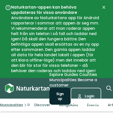
Naturkartan-appen kan behöva
Close
uppdateras för vissa användare
Användare av Naturkartans app för Android
rapporterar i sommar att appen är seg mm.
Vi rekommenderar att man raderar appen
helt från sin telefon i så fall och laddar ned
igen! Då skall den fungera bättre. Den
befintliga appen skall ersättas av en ny app
efter sommaren. Den gamla appen laddar
all data för hela landet lokalt i appen (för
att klara offline-läge) men det innebär att
den blir för stor för vissa telefoner - då
behöver den raderas och laddas ned igen!
Explore
Guides
Counties
Municipalities
Become a
customer
Sign
Login
up
Discover
Miniguides
Events
Art
Municipalities
Dorotea