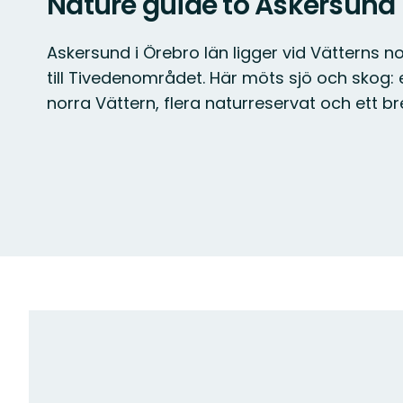
Nature guide to Askersund
Askersund i Örebro län ligger vid Vätterns n
till Tivedenområdet. Här möts sjö och skog: 
norra Vättern, flera naturreservat och ett br
Map