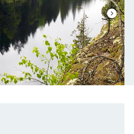
Next
slide