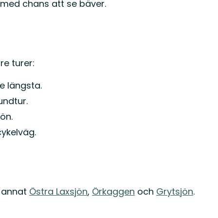
 med chans att se bäver.
e turer:
e längsta.
undtur.
ön.
ykelväg.
d annat
Östra Laxsjön
,
Örkaggen
och
Grytsjön
.