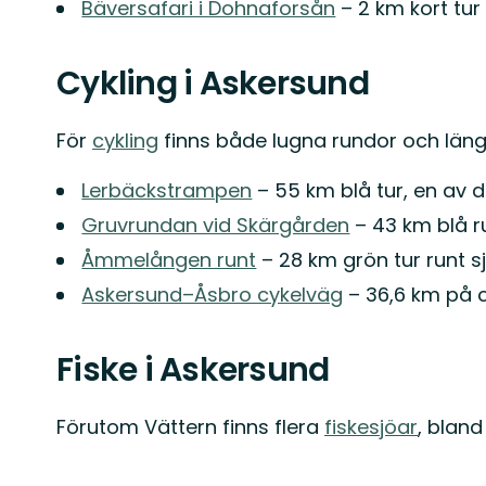
Bäversafari i Dohnaforsån
– 2 km kort tur
Cykling i Askersund
För
cykling
finns både lugna rundor och längr
Lerbäckstrampen
– 55 km blå tur, en av d
Gruvrundan vid Skärgården
– 43 km blå r
Åmmelången runt
– 28 km grön tur runt sj
Askersund–Åsbro cykelväg
– 36,6 km på c
Fiske i Askersund
Förutom Vättern finns flera
fiskesjöar
, blan