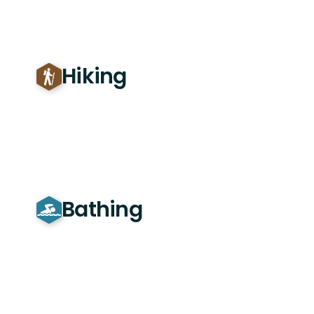
Hiking
Bathing