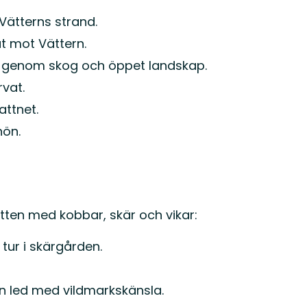
Vätterns strand.
t mot Vättern.
d genom skog och öppet landskap.
rvat.
attnet.
nön.
atten med kobbar, skär och vikar:
 tur i skärgården.
n led med vildmarkskänsla.