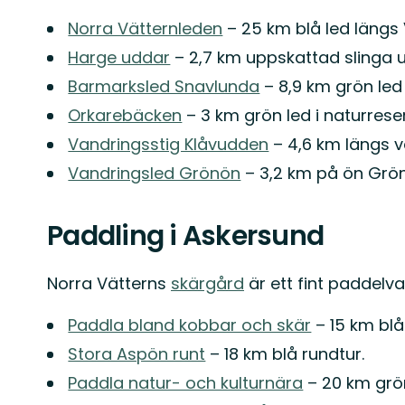
Norra Vätternleden
– 25 km blå led längs 
Harge uddar
– 2,7 km uppskattad slinga u
Barmarksled Snavlunda
– 8,9 km grön le
Orkarebäcken
– 3 km grön led i naturrese
Vandringsstig Klåvudden
– 4,6 km längs v
Vandringsled Grönön
– 3,2 km på ön Grö
Paddling i Askersund
Norra Vätterns
skärgård
är ett fint paddelv
Paddla bland kobbar och skär
– 15 km blå
Stora Aspön runt
– 18 km blå rundtur.
Paddla natur- och kulturnära
– 20 km grö