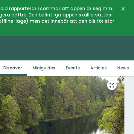
oid rapporterar i sommar att appen är seg mm.
Close
gera bättre. Den befintliga appen skall ersättas
fline-läge) men det innebär att den blir för stor
Discover
Miniguides
Events
Articles
News
Enter
fullscreen