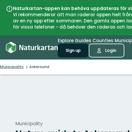
Naturkartan-appen kan behöva uppdateras för v
Vi rekommenderar att man raderar appen helt från si
av en ny app efter sommaren. Den gamla appen laddar
för vissa telefoner - då behöver den raderas och l
Explore
Guides
Counties
Municip
Sign up
Login
Municipality
Askersund
Municipality