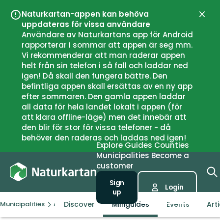
Naturkartan-appen kan behöva
Close
uppdateras för vissa användare
Användare av Naturkartans app för Android
rapporterar i sommar att appen är seg mm.
Vi rekommenderar att man raderar appen
helt från sin telefon i så fall och laddar ned
igen! Då skall den fungera bättre. Den
befintliga appen skall ersättas av en ny app
efter sommaren. Den gamla appen laddar
all data för hela landet lokalt i appen (för
att klara offline-läge) men det innebär att
den blir för stor för vissa telefoner - då
behöver den raderas och laddas ned igen!
Explore
Guides
Counties
Municipalities
Become a
customer
Sign
Login
up
Discover
Miniguides
Events
Art
Municipalities
Årjäng