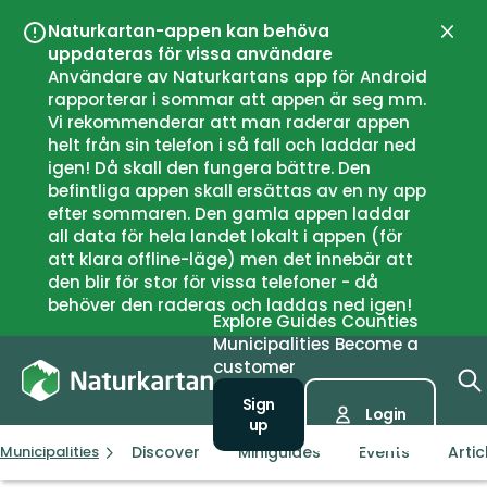
Naturkartan-appen kan behöva
Close
uppdateras för vissa användare
Användare av Naturkartans app för Android
rapporterar i sommar att appen är seg mm.
Vi rekommenderar att man raderar appen
helt från sin telefon i så fall och laddar ned
igen! Då skall den fungera bättre. Den
befintliga appen skall ersättas av en ny app
efter sommaren. Den gamla appen laddar
all data för hela landet lokalt i appen (för
att klara offline-läge) men det innebär att
den blir för stor för vissa telefoner - då
behöver den raderas och laddas ned igen!
Explore
Guides
Counties
Municipalities
Become a
customer
Sign
Login
up
Discover
Miniguides
Events
Artic
Municipalities
Alta