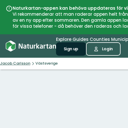
Naturkartan-appen kan behöva uppdateras för v
Vi rekommenderar att man raderar appen helt från si
av en ny app efter sommaren. Den gamla appen laddar
för vissa telefoner - då behöver den raderas och l
Explore
Guides
Counties
Municip
Sign up
Login
Jacob Carlsson
Västsverige