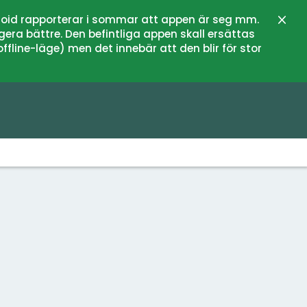
oid rapporterar i sommar att appen är seg mm.
Close
gera bättre. Den befintliga appen skall ersättas
fline-läge) men det innebär att den blir för stor