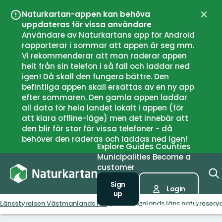
Naturkartan-appen kan behöva
Close
uppdateras för vissa användare
Användare av Naturkartans app för Android
rapporterar i sommar att appen är seg mm.
Vi rekommenderar att man raderar appen
helt från sin telefon i så fall och laddar ned
igen! Då skall den fungera bättre. Den
befintliga appen skall ersättas av en ny app
efter sommaren. Den gamla appen laddar
all data för hela landet lokalt i appen (för
att klara offline-läge) men det innebär att
den blir för stor för vissa telefoner - då
behöver den raderas och laddas ned igen!
Explore
Guides
Counties
Municipalities
Become a
customer
Sign
Login
up
Länsstyrelsen Västmanlands län
Västmanlands läns naturreservat