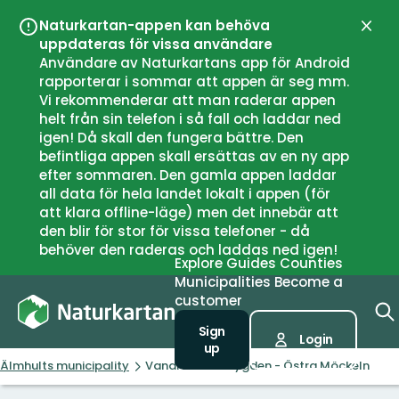
Naturkartan-appen kan behöva
Close
uppdateras för vissa användare
Användare av Naturkartans app för Android
rapporterar i sommar att appen är seg mm.
Vi rekommenderar att man raderar appen
helt från sin telefon i så fall och laddar ned
igen! Då skall den fungera bättre. Den
befintliga appen skall ersättas av en ny app
efter sommaren. Den gamla appen laddar
all data för hela landet lokalt i appen (för
att klara offline-läge) men det innebär att
den blir för stor för vissa telefoner - då
behöver den raderas och laddas ned igen!
Explore
Guides
Counties
Municipalities
Become a
customer
Sign
Login
up
Älmhults municipality
Vandra i Linnébygden - Östra Möckeln