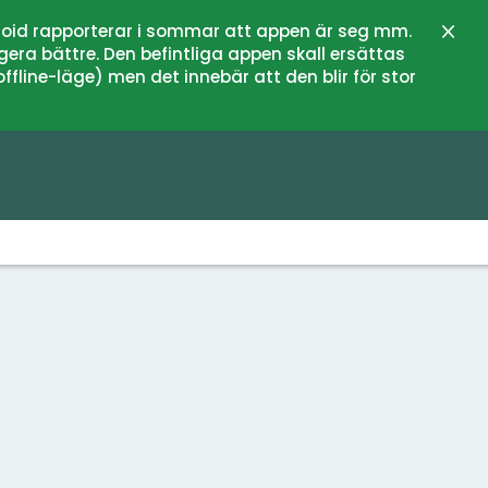
oid rapporterar i sommar att appen är seg mm.
Close
gera bättre. Den befintliga appen skall ersättas
fline-läge) men det innebär att den blir för stor