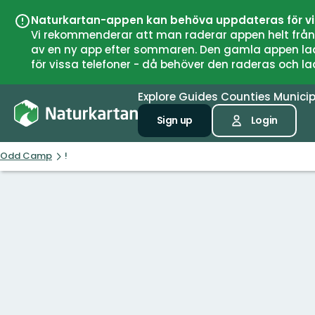
Naturkartan-appen kan behöva uppdateras för v
Vi rekommenderar att man raderar appen helt från si
av en ny app efter sommaren. Den gamla appen laddar
för vissa telefoner - då behöver den raderas och l
Explore
Guides
Counties
Municip
Sign up
Login
Odd Camp
!