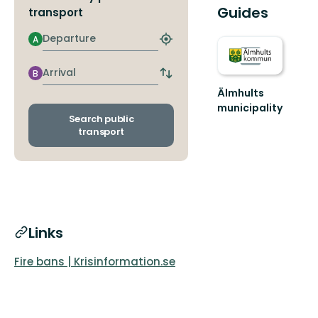
Guides
transport
Departure
A
Find
closest
stop
Arrival
B
Switch
departure
Älmhults
and
municipality
arrival
Search public
Welcome
stops
transport
to
Älmhult's
nature
–
make
yourself
at
...
Links
Fire bans | Krisinformation.se