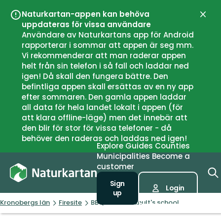
Naturkartan-appen kan behöva
Close
uppdateras för vissa användare
Användare av Naturkartans app för Android
rapporterar i sommar att appen är seg mm.
Vi rekommenderar att man raderar appen
helt från sin telefon i så fall och laddar ned
igen! Då skall den fungera bättre. Den
befintliga appen skall ersättas av en ny app
efter sommaren. Den gamla appen laddar
all data för hela landet lokalt i appen (för
att klara offline-läge) men det innebär att
den blir för stor för vissa telefoner - då
behöver den raderas och laddas ned igen!
Explore
Guides
Counties
Municipalities
Become a
customer
Sign
Login
up
Kronobergs län
Firesite
BBQ-area Klöxhult's school