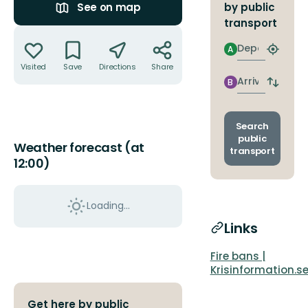
by public
See on map
transport
Actions
Departure
A
Find
closest
Visited
Save
Directions
Share
stop
Arrival
B
Switch
depart
and
arrival
Search
stops
public
Weather forecast (at
transport
12:00)
Loading...
Links
Fire bans |
Krisinformation.s
Get here by public