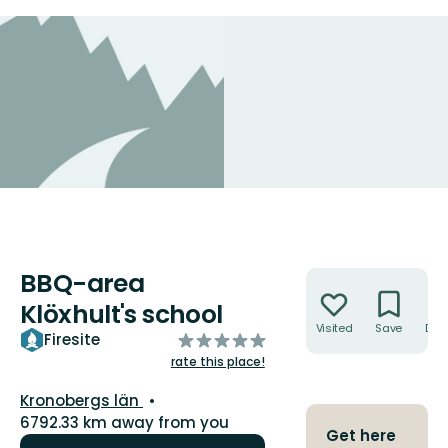
BBQ-area
Actions
Klöxhult's school
Visited
Save
Dire
of
Firesite
5
rate this place!
stars
County:
Kronobergs län
6792.33 km away from you
Get here