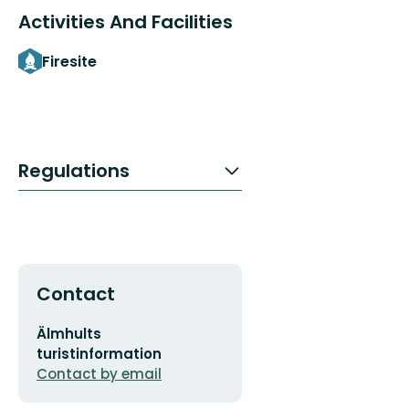
Activities And Facilities
Firesite
Regulations
Contact
Email
Älmhults
address
turistinformation
Contact by email