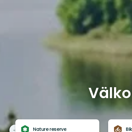
Välko
Nature reserve
Bi