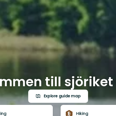
mmen till sjöriket
Explore guide map
king
Hiking