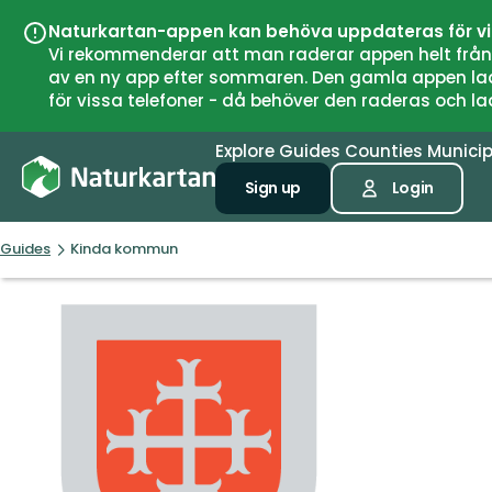
Naturkartan-appen kan behöva uppdateras för v
Vi rekommenderar att man raderar appen helt från si
av en ny app efter sommaren. Den gamla appen laddar
för vissa telefoner - då behöver den raderas och l
Explore
Guides
Counties
Municip
Sign up
Login
Guides
Kinda kommun
Kinda
kommun